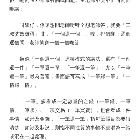
佢一啲同課外知識有關嘅問題。雷老師不慌不忙咁同佢
哋講：
同學仔，係咪想問老師嘢呀？想老師答，就要「二
叔婆數雞蛋」咁，「一個還一個」。嗱，排個隊；逐個
逐個問，老師就會一個一個嚟答。
類似「一個還一個」這種模式的講法，還有「一件
還一件」「一單還一單」「一筆還一筆」；尤以「一筆
還一筆」最為普遍，書面語可寫成「一筆歸一筆」「一
樁歸一樁」。
「一筆」多看成一定數量的金錢（一筆錢、一筆
債、一筆賬）、一宗交易（一單買賣），也會看成一件
事情。如涉及金錢，「一筆還一筆」指每筆賬目都要很
清楚；如涉及狀況，則指不同性質的事物不應混為一談
或混在一起處理。