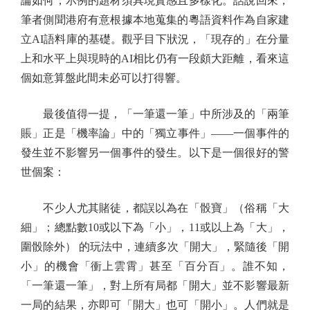
論如何，示例的題材須具現實感且多樣化。話說回來，
筆者側聞港府有意根據本地蒐集的粵語資料作為自家建
立AI語料庫的基礎。觀乎目下狀況，「現存的」在分量
上和水平上與現時的AI相比仍有一段頗大距離，看來這
個如意算盤此間未必可以打得響。
最後值得一提，「一筆還一筆」中所涉及的「兩筆
賬」正是「機率論」中的「獨立事件」——一個事件的
發生並不影響另一個事件的發生。以下是一個很好的警
世個案：
不少人尤其賭徒，都誤以為在「骰寶」（俗稱「大
細」；總點數10或以下為「小」，11或以上為「大」，
圍骰除外） 的玩法中，連續多次「開大」，緊隨後「開
小」的機會「衝上雲霄」甚至「百分百」。誰不知，
「一筆還一筆」，對上所有局都「開大」並不影響最新
一局的結果，亦即可「開大」也可「開小」。人們就是