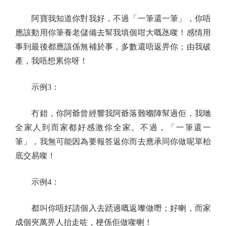
阿寶我知道你對我好，不過「一筆還一筆」，你唔
應該動用你筆養老儲備去幫我填個咁大嘅氹㗎！感情用
事到最後都應該係無補於事，多數還唔返畀你；由我破
產，我唔想累你呀！
示例3：
冇錯，你阿爺曾經響我阿爺落難嗰陣幫過佢，我哋
全家人到而家都好感激你全家。不過，「一筆還一
筆」，我無可能因為要報答返你而去應承同你做呢單枱
底交易㗎！
示例4：
都叫你唔好請個入去踎過嘅返嚟做嘢；好喇，而家
成個夾萬畀人抬走咗，梗係佢做㗎喇！