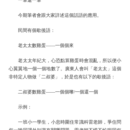
一筆還一筆
今期筆者會跟大家詳述這個話語的應用。
民間有個歇後語：
老太太數雞蛋——一個個來
老太太年紀大，心恐點算雞蛋時會混亂，所以便小
心翼翼地一個一個地數了。廣東人會叫「老太太」這個
非特定人物做「二叔婆」，於是也有以下的歇後語：
二叔婆數雞蛋——一個個嚟/一個還一個
示例：
一班小一學生，小息時圍住常識科雷老師，爭住問