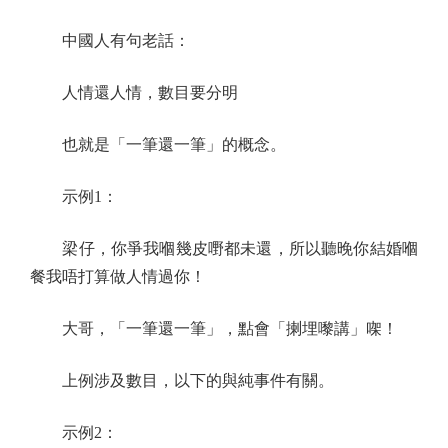
中國人有句老話：
人情還人情，數目要分明
也就是「一筆還一筆」的概念。
示例1：
梁仔，你爭我嗰幾皮嘢都未還，所以聽晚你結婚嗰
餐我唔打算做人情過你！
大哥，「一筆還一筆」，點會「揦埋嚟講」㗎！
上例涉及數目，以下的與純事件有關。
示例2：