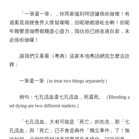
「一筆還一筆」，你而家搵到咩證據係佢做㗎！有
過案底就梗會畀人懷疑㗎嘞，但呢啲都過咗去喇！佢呢
年幾響度做嘢都幾盡心盡力，我估佢已經改過自新，未
必係佢做囉！
讓我們又看看《粵典》這家本地粵語網頁怎麼去詮
釋：
一筆還一筆（to treat two things separately）
例句：七孔流血還七孔流血，死還死。（Bleeding a
nd dying are two different matters.）
「七孔流血」大有可能是「死亡」的先兆，那「七
孔流血」與「死亡」已不會是兩件「獨立事件」了！無