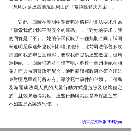
平息明尼蘇達當前混亂局面的「常識性解決方案」。
對此，西蒙在聲明中譴責邦迪將這些非法要求作為
「勒索我們州和平與安全的籌碼」，「對她的要求，我
的回答是『不』。她的信函反映了一種無恥企圖，試圖
脅迫明尼蘇達州違反州和聯邦法律，此前司法部曾多次
試圖向我的辦公室施壓，要求我們提供這些數據，但均
遭拒絕」。西蒙強調並非僅有明尼蘇達一個州拒絕在相
關方面與特朗普政府配合，他呼籲聯邦政府必須立即結
束對明尼蘇達前所未有、導致死亡事件的佔領，「移民
及海關執法局人員的大量行動方式是危險及破壞穩定
的，且效果適得其反，這些行動與其說是為保護公眾，
不如說是為製造恐懼。」
讀香港文匯報PDF版面