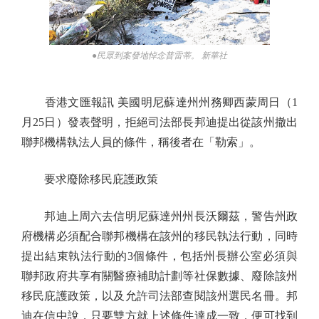
●民眾到案發地悼念普雷蒂。 新華社
香港文匯報訊 美國明尼蘇達州州務卿西蒙周日（1
月25日）發表聲明，拒絕司法部長邦迪提出從該州撤出
聯邦機構執法人員的條件，稱後者在「勒索」。
要求廢除移民庇護政策
邦迪上周六去信明尼蘇達州州長沃爾茲，警告州政
府機構必須配合聯邦機構在該州的移民執法行動，同時
提出結束執法行動的3個條件，包括州長辦公室必須與
聯邦政府共享有關醫療補助計劃等社保數據、廢除該州
移民庇護政策，以及允許司法部查閱該州選民名冊。邦
迪在信中說，只要雙方就上述條件達成一致，便可找到