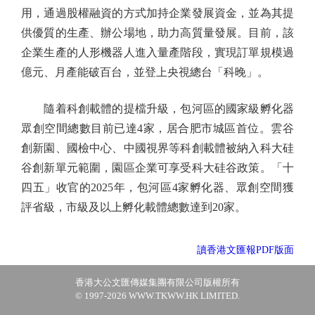
用，通過股權融資的方式加持企業發展資金，並為其提
供優質的生產、辦公場地，助力高質量發展。目前，該
企業生產的人形機器人進入量產階段，實現訂單規模過
億元、月產能破百台，並登上央視總台「科晚」。
隨着科創載體的提檔升級，包河區的國家級孵化器
眾創空間總數目前已達4家，居合肥市城區首位。雲谷
創新園、國檢中心、中國視界等科創載體被納入科大硅
谷創新單元範圍，園區企業可享受科大硅谷政策。「十
四五」收官的2025年，包河區4家孵化器、眾創空間獲
評省級，市級及以上孵化載體總數達到20家。
讀香港文匯報PDF版面
香港大公文匯傳媒集團有限公司版權所有
© 1997-2026 WWW.TKWW.HK LIMITED.