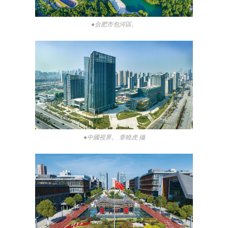
●合肥市包河區。
●中國視界。 章曉虎 攝