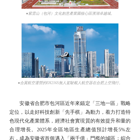
●紫雲山（包河）文化創意產業園核心區濱湖卓越城。
●合翼航空運營的EH216S無人駕駛載人航空器在合肥上空飛行。
安徽省合肥市包河區近年來錨定「三地一區」戰略
定位，以走好科技創新「先手棋」為動力，着力打造特
色現代化產業體系，經濟社會實現質的有效提升和量的
合理增長。2025年全區地區生產總值預計增長5%左
右，成為安徽省首個邁入「兩千億」門檻的城區；綜合