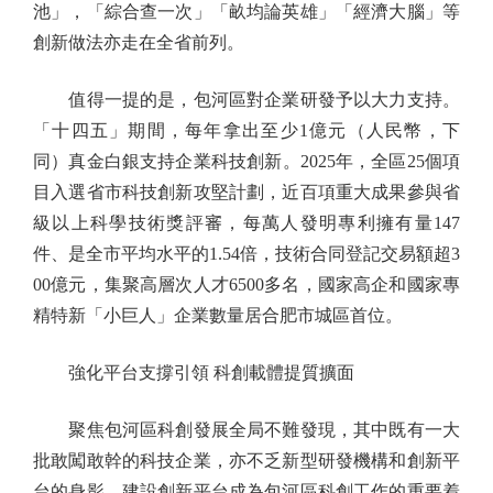
池」，「綜合查一次」「畝均論英雄」「經濟大腦」等
創新做法亦走在全省前列。
值得一提的是，包河區對企業研發予以大力支持。
「十四五」期間，每年拿出至少1億元（人民幣，下
同）真金白銀支持企業科技創新。2025年，全區25個項
目入選省市科技創新攻堅計劃，近百項重大成果參與省
級以上科學技術獎評審，每萬人發明專利擁有量147
件、是全市平均水平的1.54倍，技術合同登記交易額超3
00億元，集聚高層次人才6500多名，國家高企和國家專
精特新「小巨人」企業數量居合肥市城區首位。
強化平台支撐引領 科創載體提質擴面
聚焦包河區科創發展全局不難發現，其中既有一大
批敢闖敢幹的科技企業，亦不乏新型研發機構和創新平
台的身影。建設創新平台成為包河區科創工作的重要着