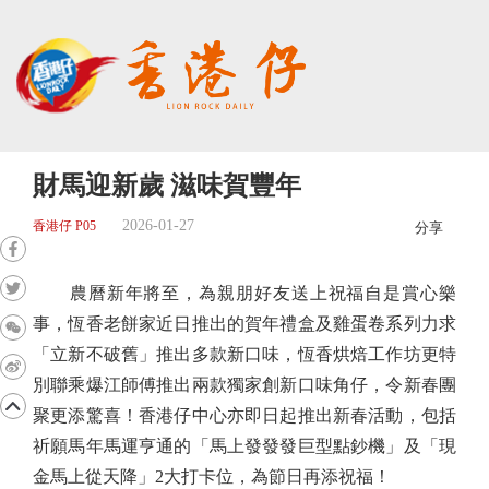
財馬迎新歲 滋味賀豐年
2026-01-27
香港仔 P05
分享
農曆新年將至，為親朋好友送上祝福自是賞心樂
事，恆香老餅家近日推出的賀年禮盒及雞蛋卷系列力求
「立新不破舊」推出多款新口味，恆香烘焙工作坊更特
別聯乘爆江師傅推出兩款獨家創新口味角仔，令新春團
聚更添驚喜！香港仔中心亦即日起推出新春活動，包括
祈願馬年馬運亨通的「馬上發發發巨型點鈔機」及「現
金馬上從天降」2大打卡位，為節日再添祝福！