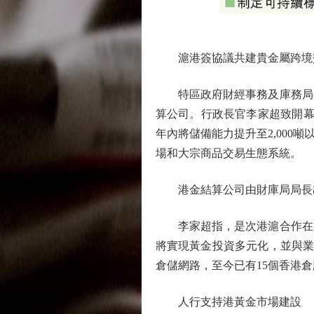
滬港簽協議共建貴金屬跨境
特區政府財經事務及庫務局在
算公司。行政長官李家超致開幕
年內將儲備能力提升至2,00
場和大宗商品交易生態系統。
港金結算公司由財庫局局長出
李家超指，是次港滬合作在本
將實現黃金投資多元化，並與業
倉儲網路，至今已有15個香港
人行支持港黃金市場建設