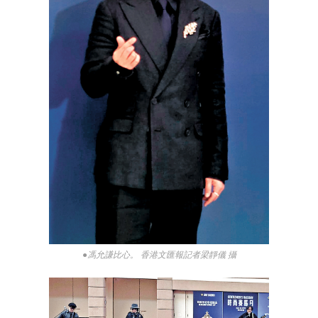
●馮允謙比心。 香港文匯報記者梁靜儀 攝