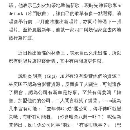
騷，他表示已如火如荼地準備新歌，現時先練舊歌和Si
de track（冷門歌曲），讓自己的歌單有多一點選擇。演
唱會舉行前，2月他將推出新唱片，亦同時籌備下一張
唱片。至於農曆新年，他就一家四口與幾個家庭去內地
旅行兼打波。
近日推出新碟的林奕匡，表示自己久未出碟，所以
都有到唱片店視察銷情，其中有兩間店更售罄。
說到炎明熹（Gigi）加盟有沒有影響他們的資源？
林奕匡不認為會影響資源，反而多了人關注，可能還多
了機會，認為公司有新血是好事。至於有傳姜濤「轉
會」加盟他們的公司，二人聞言就笑了幾聲，Jason認為
凡事皆有可能：「去年傳Gigi加盟公司，傳吓傳吓就變
真嘅，冇嘢冇可能嘅。（你會唔會八卦一吓？） 呢個新
聞傳出，反而係公司同事問我：『有啲咁嘅事？』（想