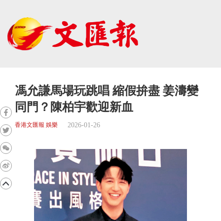
馮允謙馬場玩跳唱 縮假拚盡 姜濤變
同門？陳柏宇歡迎新血
2026-01-26
香港文匯報 娛樂