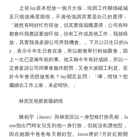
之前Jay原本想放一個月大假，現因工作關係縮減
至只能放兩星期假，不過他強調其實是自己的選擇：
「雖然有時好忙冇得放，但其實係我嘅選擇，公司有時
都會叫我應該要放吓假，但有工作或其他工作，我就唔
放，其實我係多謝公司畀我機會。」下月22日生日的Ja
y，表示今年生日會在港，所以都會舉行粉絲聚會，因
上一次已是兩年前的事。他又稱今年有好成績，所以一
定會宴請公司同事食飯作慰勞，又會大派開工利是。至
於今年會否想做爸爸？Jay聞言反問：「嘩，咁快？想
繼續在工作上衝，未必咁快。」
林奕匡視察新碟銷情
陳柏宇（Jason）與林奕匡以一身型格打扮亮相，Ja
son指出門時女兒見到他一身打扮，但就沒有讚他型，
因在她眼中爸爸每天都好型。Jason將於7月於紅館開