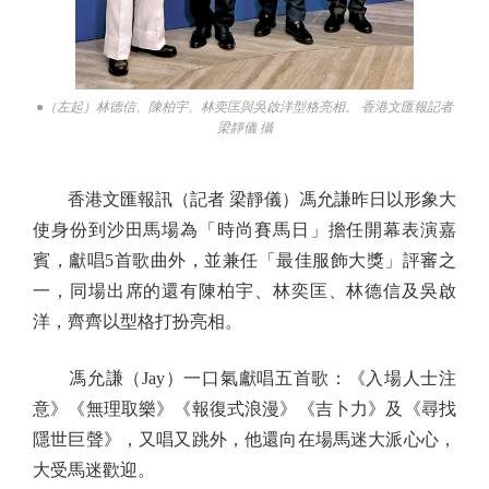
●（左起）林德信、陳柏宇、林奕匡與吳啟洋型格亮相。 香港文匯報記者
梁靜儀 攝
香港文匯報訊（記者 梁靜儀）馮允謙昨日以形象大
使身份到沙田馬場為「時尚賽馬日」擔任開幕表演嘉
賓，獻唱5首歌曲外，並兼任「最佳服飾大獎」評審之
一，同場出席的還有陳柏宇、林奕匡、林德信及吳啟
洋，齊齊以型格打扮亮相。
馮允謙（Jay）一口氣獻唱五首歌：《入場人士注
意》《無理取樂》《報復式浪漫》《吉卜力》及《尋找
隱世巨聲》，又唱又跳外，他還向在場馬迷大派心心，
大受馬迷歡迎。