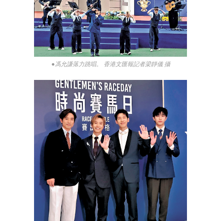
●馮允謙落力跳唱。 香港文匯報記者梁靜儀 攝