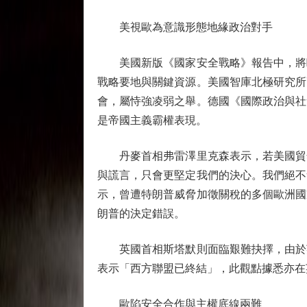
美視歐為意識形態地緣政治對手
美國新版《國家安全戰略》報告中，將歐
戰略要地與關鍵資源。美國智庫北極研究所
會，屬恃強凌弱之舉。德國《國際政治與社
是帝國主義霸權表現。
丹麥首相弗雷澤里克森表示，若美國貿然
與謊言，只會更堅定我們的決心。我們絕不
示，曾遭特朗普威脅加徵關稅的多個歐洲國
朗普的決定錯誤。
英國首相斯塔默則面臨艱難抉擇，由於英
表示「西方聯盟已終結」，此觀點據悉亦在
歐陷安全合作與主權底線兩難