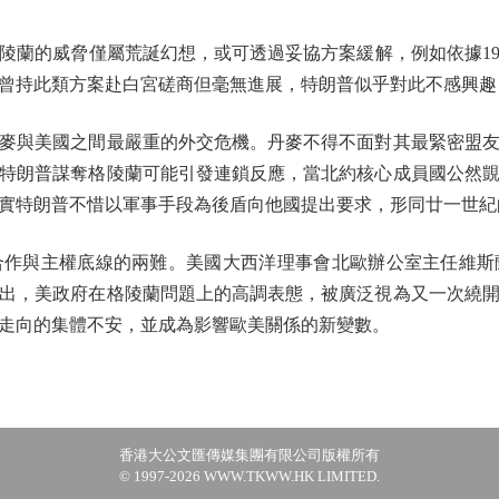
的威脅僅屬荒誕幻想，或可透過妥協方案緩解，例如依據19
曾持此類方案赴白宮磋商但毫無進展，特朗普似乎對此不感興趣
與美國之間最嚴重的外交危機。丹麥不得不面對其最緊密盟友
特朗普謀奪格陵蘭可能引發連鎖反應，當北約核心成員國公然
實特朗普不惜以軍事手段為後盾向他國提出要求，形同廿一世紀
與主權底線的兩難。美國大西洋理事會北歐辦公室主任維斯
出，美政府在格陵蘭問題上的高調表態，被廣泛視為又一次繞
走向的集體不安，並成為影響歐美關係的新變數。
香港大公文匯傳媒集團有限公司版權所有
© 1997-2026 WWW.TKWW.HK LIMITED.