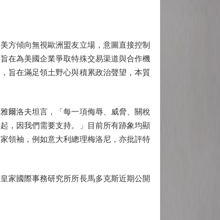
美方傾向無視歐洲盟友立場，意圖直接控制
，旨在為美國企業爭取特殊交易渠道與合作機
動，旨在滿足領土野心與積累政治聲望，本質
雅爾洛夫坦言，「每一項侮辱、威脅、關稅
一起，因我們需要支持。」目前所有跡象均顯
國家領袖，例如意大利總理梅洛尼，亦批評特
皇家國際事務研究所所長馬多克斯近期公開