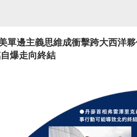
美單邊主義思維成衝擊跨大西洋夥
臨自爆走向終結