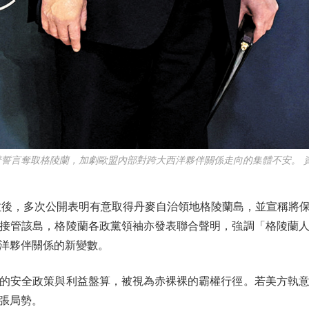
普誓言奪取格陵蘭，加劇歐盟內部對跨大西洋夥伴關係走向的集體不安。 
後，多次公開表明有意取得丹麥自治領地格陵蘭島，並宣稱將保
接管該島，格陵蘭各政黨領袖亦發表聯合聲明，強調「格陵蘭
洋夥伴關係的新變數。
安全政策與利益盤算，被視為赤裸裸的霸權行徑。若美方執意
張局勢。