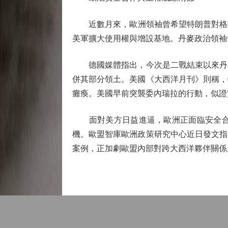
近數月來，歐洲領袖曾希望特朗普對格陵蘭
美軍擴大使用權與增設基地。丹麥政治領袖
德國媒體指出，今次是二戰結束以來丹麥
併其部分領土。美國《大西洋月刊》則稱，
癱瘓。美國早前突襲委內瑞拉的行動，似證
面對美方日益進逼，歐洲正面臨安全合作
機。歐盟智庫歐洲政策研究中心近日發文指
案例，正加劇歐盟內部對跨大西洋夥伴關係