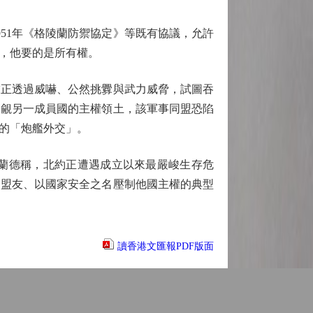
51年《格陵蘭防禦協定》等既有協議，允許
，他要的是所有權。
正透過威嚇、公然挑釁與武力威脅，試圖吞
覬覦另一成員國的主權領土，該軍事同盟恐陷
的「炮艦外交」。
蘭德稱，北約正遭遇成立以來最嚴峻生存危
開盟友、以國家安全之名壓制他國主權的典型
讀香港文匯報PDF版面