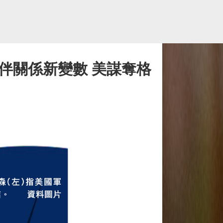
伴關係新變數 美謀奪格