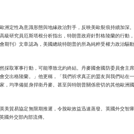
洲定性為意識形態與地緣政治對手，反映美歐裂痕持續加深。
高級研究員厄斯塔根分析指出，特朗普政府針對格陵蘭的行動
會期刊》文章認為，美國總統特朗普的所為純粹受權力政治驅
採取軍事行動，可能導致北約終結。丹麥國會國防委員會主席
會交出格陵蘭。」他更稱，「我們祈求真正的盟友與我們站在
家，均準備挺身捍衛丹麥。甚至與特朗普關係密切的其他歐洲
美貿易協定無限期推遲，令脫歐效益迅速蒸發。英國外交智庫
英國外交部內部流傳。