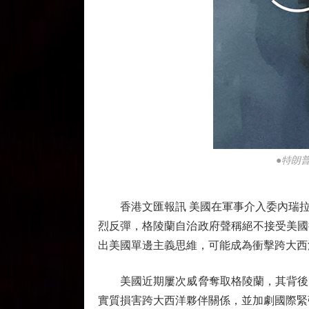
●特朗
香港文匯報訊 美國在軍事介入委內瑞拉
烈反彈，格陵蘭自治政府聲稱絕不接受美國
出美國單邊主義思維，可能成為衝擊跨大西
美國近期屢次威脅奪取格陵蘭，其背後的
實質損害跨大西洋夥伴關係，並加劇國際緊