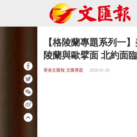
【格陵蘭專題系列一】
陵蘭與歐擘面 北約面
香港文匯報 文匯專題
2026-01-26