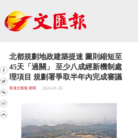
北都規劃地政建築提速 圖則縮短至
45天「過關」 至少八成經新機制處
理項目 規劃署爭取半年內完成審議
2026-01-26
香港文匯報 要聞