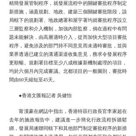
精簡發展管制程序，就發展流程中的關鍵審批程序制定
新措施，涵蓋規劃、地政、建築三個關鍵審批階段，該
局轄下的規劃署、地政總署和屋宇署均就審批程序設立
三層監察和介入機制，加強內部監察，倘在過程中有問
題未能解決，由高層適時介入，從而加快大型項目審批
程序，避免涉及的部門持不同意見而未適時審批，並與
業界透過已建立的溝通渠道收集意見，務求令發展程序
更順暢。規劃署目標至少八成根據新機制處理的項目，
均於六個月內完成審議。北都項目的一般圖則，審批時
間由60天縮短至45天。
●香港文匯報記者 吳健怡
甯漢豪在網誌中指出，香港特區行政長官李家超在
去年的施政報告中，建議進一步簡化行政流程拆牆鬆
綁，發展局遂聯同轄下和其他部門制定審批程序的新措