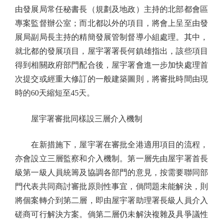
由發展局常任秘書長（規劃及地政）主持的北部都會區
專案監督辦公室；而北都以外的項目，將會上呈至由發
展局副局長主持的精簡發展管制督導小組處理。其中，
就北都的發展項目，屋宇署署長何鎮雄指出，該些項目
得到相關政府部門配合後，屋宇署會進一步加快處理首
次提交或經重大修訂的一般建築圖則，將審批時間由現
時的60天縮短至45天。
屋宇署審批同樣設三層介入機制
在新措施下，屋宇署在審批全港適用項目的流程，
亦會設立三層監察和介入機制。第一層先由屋宇署首長
級第一級人員統籌及協調各部門的意見，按需要聯同部
門代表共同商討審批原則性事宜，倘問題未能解決，則
將個案轉介到第二層，即由屋宇署助理署長級人員介入
磋商可行解決方案。倘第二層仍未解決複雜及具爭議性