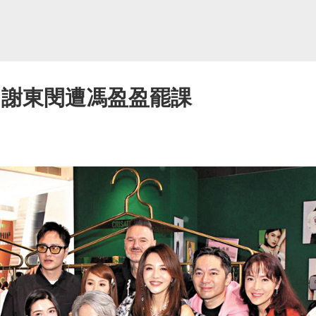
 謝東閔遭馮盈盈罷課