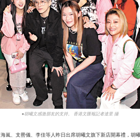
●胡曦文感激朋友的支持。 香港文匯報記者達里 攝
海嵐、支嚳儀、李佳等人昨日出席胡曦文旗下新店開幕禮，胡曦