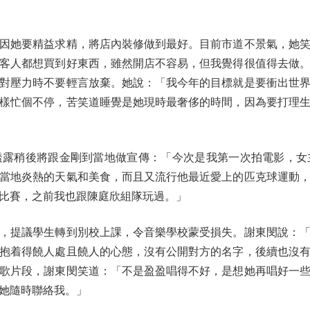
她要精益求精，將店內裝修做到最好。目前市道不景氣，她笑
客人都想買到好東西，雖然開店不容易，但我覺得很值得去做
對壓力時不要輕言放棄。她說：「我今年的目標就是要衝出世
樣忙個不停，苦笑道睡覺是她現時最奢侈的時間，因為要打理
稍後將跟金剛到當地做宣傳：「今次是我第一次拍電影，女
當地炎熱的天氣和美食，而且又流行他最近愛上的匹克球運動
比賽，之前我也跟陳庭欣組隊玩過。」
提議學生轉到別校上課，令音樂學校蒙受損失。謝東閔說：「
抱着得饒人處且饒人的心態，沒有公開對方的名字，後續也沒
歌片段，謝東閔笑道：「不是盈盈唱得不好，是想她再唱好一
她隨時聯絡我。」