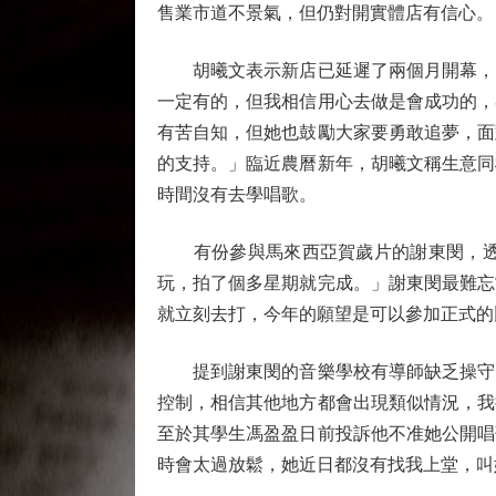
售業市道不景氣，但仍對開實體店有信心。
胡曦文表示新店已延遲了兩個月開幕，因
一定有的，但我相信用心去做是會成功的，
有苦自知，但她也鼓勵大家要勇敢追夢，面
的支持。」臨近農曆新年，胡曦文稱生意同
時間沒有去學唱歌。
有份參與馬來西亞賀歲片的謝東閔，透露
玩，拍了個多星期就完成。」謝東閔最難忘
就立刻去打，今年的願望是可以參加正式的
提到謝東閔的音樂學校有導師缺乏操守，
控制，相信其他地方都會出現類似情況，我
至於其學生馮盈盈日前投訴他不准她公開唱
時會太過放鬆，她近日都沒有找我上堂，叫