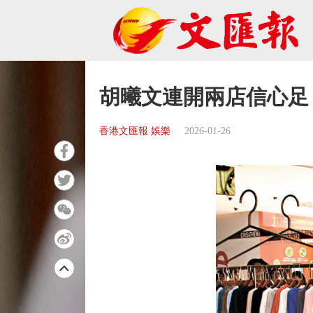
胡曦文連開兩店信心足
香港文匯報 娛樂
2026-01-26