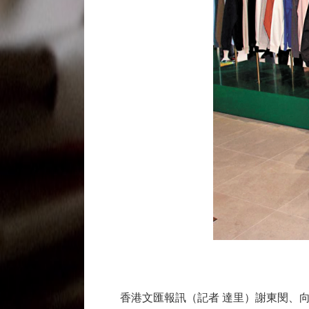
香港文匯報訊（記者 達里）謝東閔、向