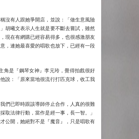
稱沒有人跟她爭開店，並說：「做生意風險
。」胡曦文表示人生就是要不斷去嘗試，雖然
界，現在有網購已經容易得多，也很感激朋友
生意，連她最喜愛的唱歌也放下，已經有一段
主角是『鋼琴女神』李元玲，覺得拍戲很好
，他說：「原來當地很流行打匹克球，收工我
我們已即時跟該導師停止合作，人真的很難
有採取法律行動，當作是經一事，長一智。」
些才公開，她絕對不是『魔音』，只是唱歌有