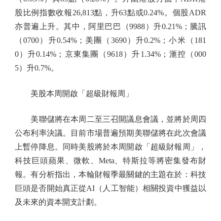
股比例指數收報26,813點，升63點或0.24%。個股ADR
亦普遍上升。其中，阿里巴巴（9988）升0.21%；騰訊
（0700）升0.54%；美團（3690）升0.2%；小米（181
0）升0.14%；京東集團（9618）升1.34%；滙控（000
5）升0.7%。
美股本周開啟「超級財報周」
美聯儲將在本周二至三召開議息會議，並將於周四
公布利率決議。目前市場普遍預期美聯儲將在此次會議
上暫停降息。同時美股將於本周開啟「超級財報周」，
科技巨頭蘋果、微軟、Meta、特斯拉等將密集發布財
報。有分析指出，本輪財報季最關鍵的主題在於：科技
巨頭是否開始真正從AI（人工智能）相關投資中獲益以
及未來的資本開支計劃。