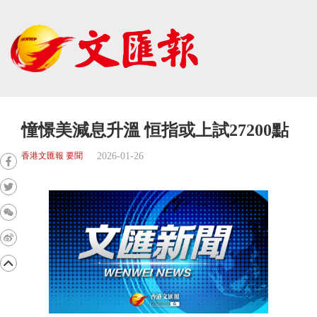
憧憬美減息升溫 恒指或上試27200點
2026-01-26
香港文匯報 要聞