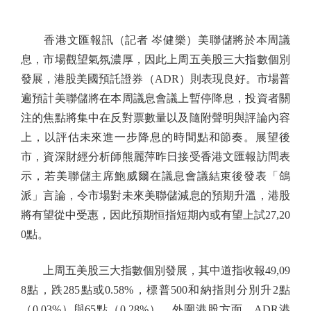
香港文匯報訊（記者 岑健樂）美聯儲將於本周議
息，市場觀望氣氛濃厚，因此上周五美股三大指數個別
發展，港股美國預託證券（ADR）則表現良好。市場普
遍預計美聯儲將在本周議息會議上暫停降息，投資者關
注的焦點將集中在反對票數量以及隨附聲明與評論內容
上，以評估未來進一步降息的時間點和節奏。展望後
市，資深財經分析師熊麗萍昨日接受香港文匯報訪問表
示，若美聯儲主席鮑威爾在議息會議結束後發表「鴿
派」言論，令市場對未來美聯儲減息的預期升溫，港股
將有望從中受惠，因此預期恒指短期內或有望上試27,20
0點。
上周五美股三大指數個別發展，其中道指收報49,09
8點，跌285點或0.58%，標普500和納指則分別升2點
（0.03%）與65點（0.28%）。外圍港股方面，ADR港