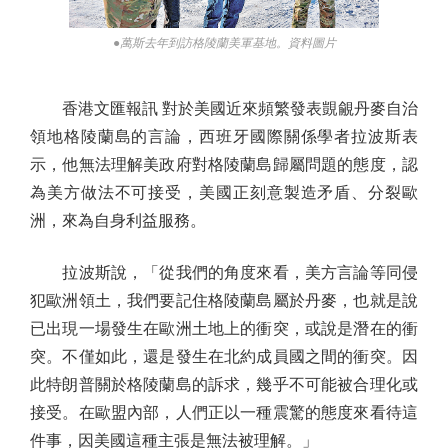
●萬斯去年到訪格陵蘭美軍基地。資料圖片
香港文匯報訊 對於美國近來頻繁發表覬覦丹麥自治
領地格陵蘭島的言論，西班牙國際關係學者拉波斯表
示，他無法理解美政府對格陵蘭島歸屬問題的態度，認
為美方做法不可接受，美國正刻意製造矛盾、分裂歐
洲，來為自身利益服務。
拉波斯說，「從我們的角度來看，美方言論等同侵
犯歐洲領土，我們要記住格陵蘭島屬於丹麥，也就是說
已出現一場發生在歐洲土地上的衝突，或說是潛在的衝
突。不僅如此，還是發生在北約成員國之間的衝突。因
此特朗普關於格陵蘭島的訴求，幾乎不可能被合理化或
接受。在歐盟內部，人們正以一種震驚的態度來看待這
件事，因美國這種主張是無法被理解。」