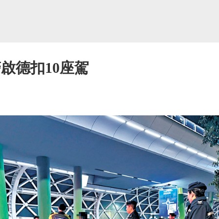
啟德扣10座駕