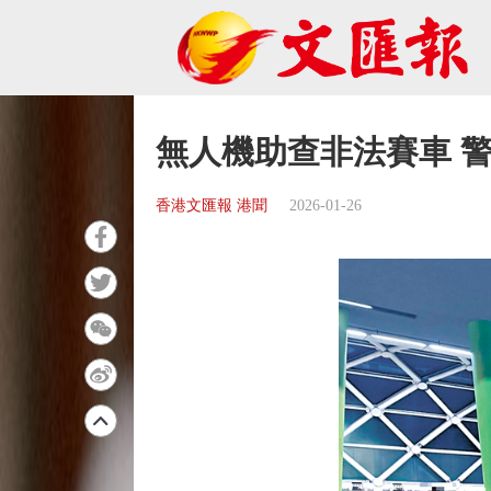
無人機助查非法賽車 警
香港文匯報 港聞
2026-01-26