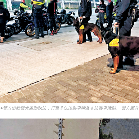
●警方出動警犬協助執法，打擊非法改裝車輛及非法賽車活動。 警方圖片