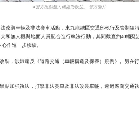
●警方出動無人機協助執法。 警方圖片
改裝車輛及非法賽車活動，東九龍總區交通部執行及管制組特
犬和無人機與地面人員配合進行執法行動，其間截查約40輛疑
中心作進一步檢驗。
裝，涉嫌違反《道路交通（車輛構造及保養）規例》。另在行動
點加強執法，打擊非法賽車及非法改裝車輛，透過嚴厲交通執