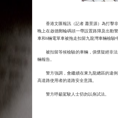
香港文匯報訊（記者 蕭景源）為打擊非法
晚上在啟德郵輪碼頭一帶設置路障及出動警
車和6輛電單車被拖走扣留九龍灣車輛檢驗
被扣留等候檢驗的車輛，俱懷疑經非法改
輛報告。
警方強調，會繼續在東九龍總區的違例黑
高道路使用者的道路安全意識。
警方呼籲駕駛人士切勿以身試法。