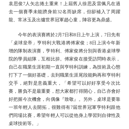
袁思俊7人矢志捲土重來！上屆舊人徐思及雷佩凡在過
去一個賽季未能躋身前32名而缺席，但卻補入了周躍
龍、常冰玉及出爐世界冠軍趙心童，陣容更為鼎盛。
今年的表演賽將於2月7日和8日上午上演，7日先有
「桌球皇帝」亨特利大戰港將傅家俊；8日上演今年新
增的隊制表演賽，亨特利、傅家俊將分別與香港桌球學
院的學員組隊，互相比拚。傅家俊在接受訪問時表示，
自己在職業生涯初期一直與亨特利訓練，為技術及心態
打下了一個好基礎，去到職業生涯尾段能夠再和亨特利
交手，絕對是意義重大，「希望可以好好享受今次比
賽，勝負不是最重要，想大家都打得開心，自己亦會好
好把握今次機會，向偶像『致敬』。另外，桌球是要靠
一班年輕人去開拓，很難得有7屆世界冠軍亨特利跟他
們同場比賽，希望年輕人可以從他身上學習到自律性及
桌球技術等。」