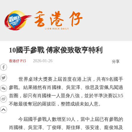
10國手參戰 傅家俊致敬亨特利
2026-01-26
香港仔 P15
分享
世界桌球大獎賽上屆首度在港上演，共有9名國手
參戰。結果雖然有肖國棟、吳宜澤、徐思及雷佩凡闖過
首圈，卻只有肖國棟一人晉身八強，並於半準決賽以3:5
不敵最後奪冠的羅拔臣，整體成績未如人意。
今屆國手參戰人數增至10人，當中上屆已有參戰的
肖國棟、吳宜澤、丁俊暉、斯佳輝、張安達、龐俊旭及