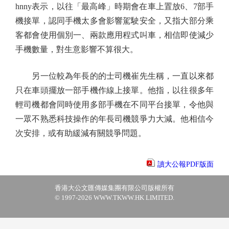
hnny表示，以往「最高峰」時期會在車上置放6、7部手
機接單，認同手機太多會影響駕駛安全，又指大部分乘
客都會使用個別一、兩款應用程式叫車，相信即使減少
手機數量，對生意影響不算很大。
另一位較為年長的的士司機崔先生稱，一直以來都
只在車頭擺放一部手機作線上接單。他指，以往很多年
輕司機都會同時使用多部手機在不同平台接單，令他與
一眾不熟悉科技操作的年長司機競爭力大減。他相信今
次安排，或有助緩減有關競爭問題。
讀大公報PDF版面
香港大公文匯傳媒集團有限公司版權所有
© 1997-2026 WWW.TKWW.HK LIMITED.