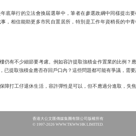
底舉行的立法會換屆選舉中，筆者在參選政綱中同樣提出要
成事，相信能助更多市民自置居所，特別是工作年資稍長的中青
仍有不少細節要考慮。例如容許提取強積金作置業的比例？應
，已提取強積金應否存回戶口內？這些問題都可能有爭議，需要
障打工仔退休生活，容許彈性是可以，但不應過分進取，失焦
香港大公文匯傳媒集團有限公司版權所有
© 1997-2026 WWW.TKWW.HK LIMITED.