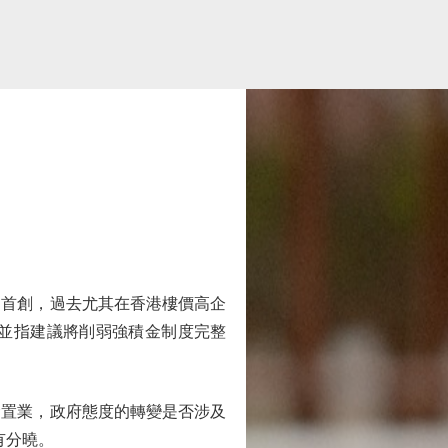
首創，過去尤其在香港樓價高企
並指建議將削弱強積金制度完整
置業，政府態度的轉變是否涉及
有分曉。