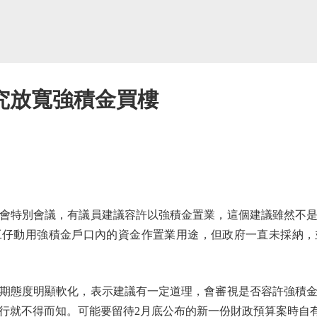
究放寬強積金買樓
特別會議，有議員建議容許以強積金置業，這個建議雖然不是
工仔動用強積金戶口內的資金作置業用途，但政府一直未採納，
態度明顯軟化，表示建議有一定道理，會審視是否容許強積金
行就不得而知。可能要留待2月底公布的新一份財政預算案時自