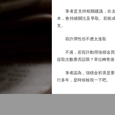
筆者是支持相關建議，在去年
本，會持續關注及爭取。若能
支。
容許彈性但不應太進取
不過，若容許動用強積金買樓
提取次數應否設限？單位轉售後
筆者認為，強積金初衷是要保
行多年，是時候檢視一下吧。