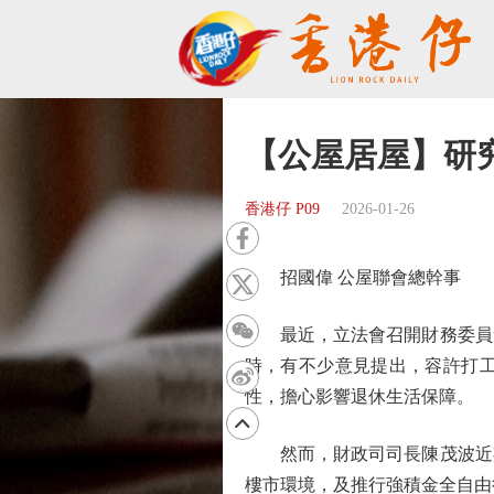
【公屋居屋】研
香港仔 P09
2026-01-26
招國偉 公屋聯會總幹事
最近，立法會召開財務委員會
時，有不少意見提出，容許打
性，擔心影響退休生活保障。
然而，財政司司長陳茂波近期
樓市環境，及推行強積金全自由