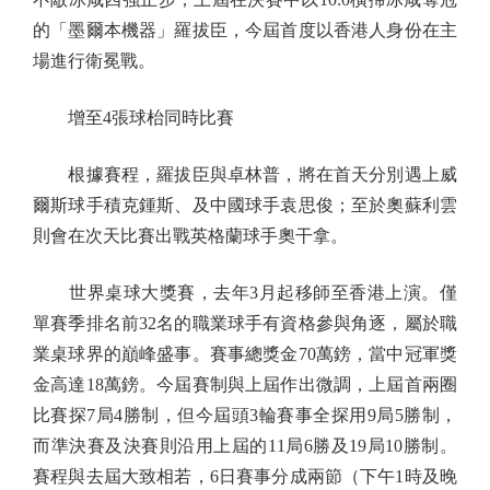
的「墨爾本機器」羅拔臣，今屆首度以香港人身份在主
場進行衛冕戰。
增至4張球枱同時比賽
根據賽程，羅拔臣與卓林普，將在首天分別遇上威
爾斯球手積克鍾斯、及中國球手袁思俊；至於奧蘇利雲
則會在次天比賽出戰英格蘭球手奧干拿。
世界桌球大獎賽，去年3月起移師至香港上演。僅
單賽季排名前32名的職業球手有資格參與角逐，屬於職
業桌球界的巔峰盛事。賽事總獎金70萬鎊，當中冠軍獎
金高達18萬鎊。今屆賽制與上屆作出微調，上屆首兩圈
比賽探7局4勝制，但今屆頭3輪賽事全探用9局5勝制，
而準決賽及決賽則沿用上屆的11局6勝及19局10勝制。
賽程與去屆大致相若，6日賽事分成兩節（下午1時及晚