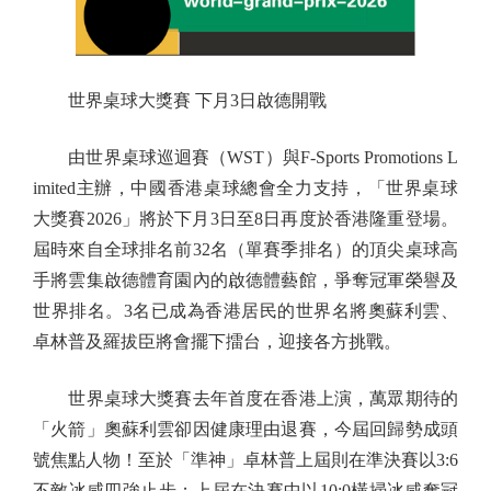
世界桌球大獎賽 下月3日啟德開戰
由世界桌球巡迴賽（WST）與F-Sports Promotions L
imited主辦，中國香港桌球總會全力支持，「世界桌球
大獎賽2026」將於下月3日至8日再度於香港隆重登場。
屆時來自全球排名前32名（單賽季排名）的頂尖桌球高
手將雲集啟德體育園內的啟德體藝館，爭奪冠軍榮譽及
世界排名。3名已成為香港居民的世界名將奧蘇利雲、
卓林普及羅拔臣將會擺下擂台，迎接各方挑戰。
世界桌球大獎賽去年首度在香港上演，萬眾期待的
「火箭」奧蘇利雲卻因健康理由退賽，今屆回歸勢成頭
號焦點人物！至於「準神」卓林普上屆則在準決賽以3:6
不敵冰咸四強止步；上屆在決賽中以10:0橫掃冰咸奪冠