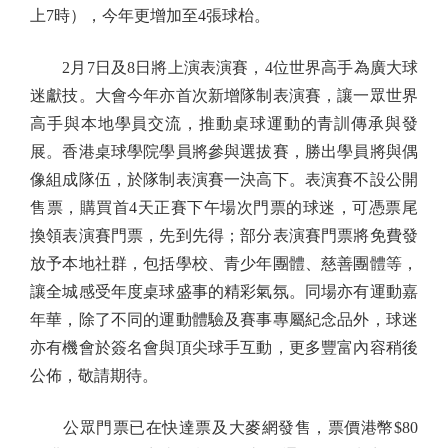
上7時），今年更增加至4張球枱。
2月7日及8日將上演表演賽，4位世界高手為廣大球
迷獻技。大會今年亦首次新增隊制表演賽，讓一眾世界
高手與本地學員交流，推動桌球運動的青訓傳承與發
展。香港桌球學院學員將參與選拔賽，勝出學員將與偶
像組成隊伍，於隊制表演賽一決高下。表演賽不設公開
售票，購買首4天正賽下午場次門票的球迷，可憑票尾
換領表演賽門票，先到先得；部分表演賽門票將免費發
放予本地社群，包括學校、青少年團體、慈善團體等，
讓全城感受年度桌球盛事的精彩氣氛。同場亦有運動嘉
年華，除了不同的運動體驗及賽事專屬紀念品外，球迷
亦有機會於簽名會與頂尖球手互動，更多豐富內容稍後
公佈，敬請期待。
公眾門票已在快達票及大麥網發售，票價港幣$80