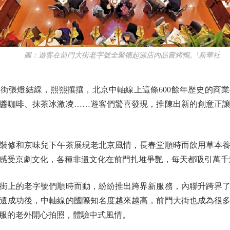
圖：遊客在前門大街老字號全聚德起源店內品嘗烤鴨。\新華社
張燈結綵，熙熙攘攘，北京中軸線上這條600餘年歷史的商業
醬咖啡、抹茶冰激凌……遊客們驚喜發現，推陳出新的創意正
修和京味兒下午茶展現老北京風情，長春堂順時而飲用草本養
感受京劇文化，各種非遺文化在前門扎堆爭艷，每天都吸引萬千
上的老字號們順時而動，紛紛推出跨界新服務，內聯升跨界了
遺成功後，中軸線的國際知名度越來越高，前門大街也成為很
服的老外開心拍照，體驗中式風情。