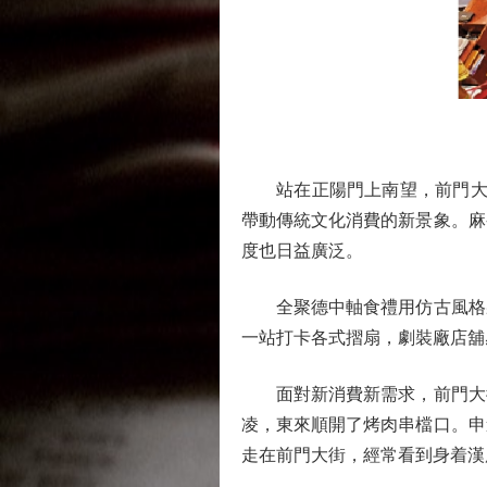
站在正陽門上南望，前門大街
帶動傳統文化消費的新景象。麻
度也日益廣泛。
全聚德中軸食禮用仿古風格裝
一站打卡各式摺扇，劇裝廠店舖
面對新消費新需求，前門大街
凌，東來順開了烤肉串檔口。申
走在前門大街，經常看到身着漢