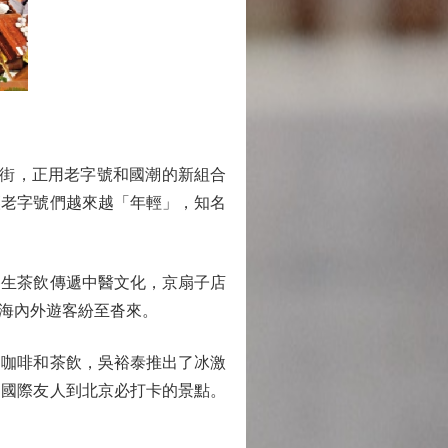
街，正用老字號和國潮的新組合
讓老字號們越來越「年輕」，知名
生茶飲傳遞中醫文化，京扇子店
海內外遊客紛至沓來。
咖啡和茶飲，吳裕泰推出了冰激
多國際友人到北京必打卡的景點。