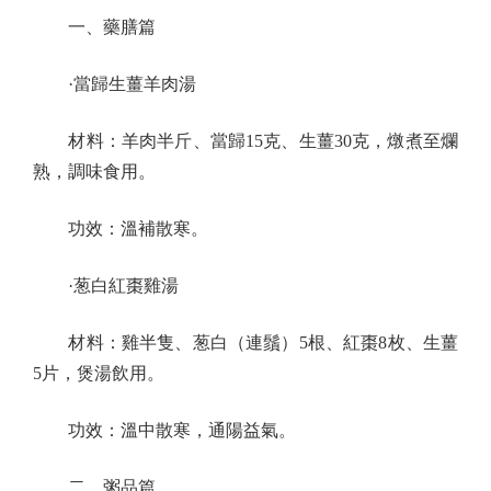
一、藥膳篇
·當歸生薑羊肉湯
材料：羊肉半斤、當歸15克、生薑30克，燉煮至爛
熟，調味食用。
功效：溫補散寒。
·葱白紅棗雞湯
材料：雞半隻、葱白（連鬚）5根、紅棗8枚、生薑
5片，煲湯飲用。
功效：溫中散寒，通陽益氣。
二、粥品篇