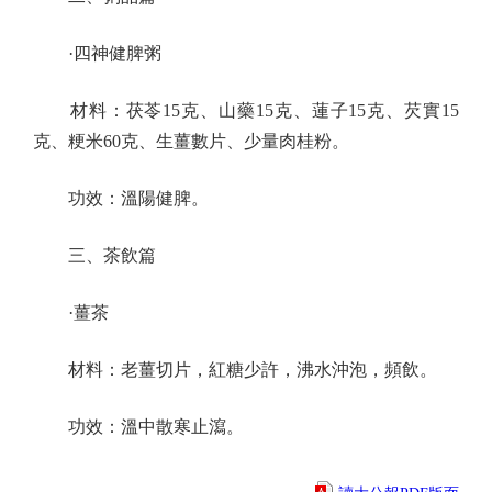
·四神健脾粥
材料：茯苓15克、山藥15克、蓮子15克、芡實15
克、粳米60克、生薑數片、少量肉桂粉。
功效：溫陽健脾。
三、茶飲篇
·薑茶
材料：老薑切片，紅糖少許，沸水沖泡，頻飲。
功效：溫中散寒止瀉。