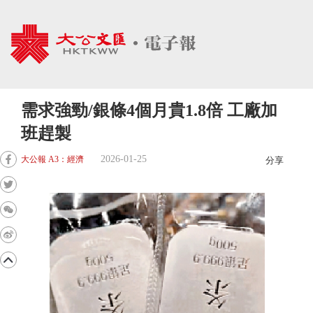
需求強勁/銀條4個月貴1.8倍 工廠加
班趕製
2026-01-25
大公報 A3：經濟
分享