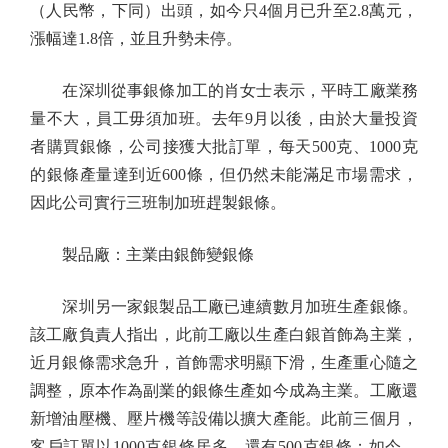
（人民幣，下同）出頭，如今只4個月已升至2.8萬元，
漲幅達1.8倍，並且升勢未停。
在深圳從事銀條加工的肖女士表示，平時工廠業務
量不大，員工毋須加班。去年9月以後，由於大量投資
者購買銀條，公司接獲大批訂單，每天500克、1000克
的銀條產量達到近600條，但仍然未能滿足市場需求，
因此公司實行三班制加班趕製銀條。
製品廠：主業由銀飾變銀條
深圳另一家銀製品工廠已連續數月加班生產銀條。
該工廠負責人指出，此前工廠以生產白銀首飾為主業，
近月銀條需求急升，首飾需求明顯下滑，生產重心隨之
調整，原本作為副業的銀條生產如今成為主業。工廠還
新增油壓機、壓片機等設備以擴大產能。此前三個月，
客戶訂單以1000克銀條居多，還有500克銀條；如今，