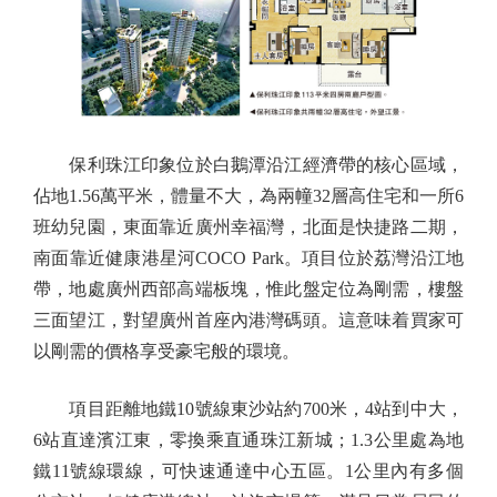
保利珠江印象位於白鵝潭沿江經濟帶的核心區域，
佔地1.56萬平米，體量不大，為兩幢32層高住宅和一所6
班幼兒園，東面靠近廣州幸福灣，北面是快捷路二期，
南面靠近健康港星河COCO Park。項目位於荔灣沿江地
帶，地處廣州西部高端板塊，惟此盤定位為剛需，樓盤
三面望江，對望廣州首座內港灣碼頭。這意味着買家可
以剛需的價格享受豪宅般的環境。
項目距離地鐵10號線東沙站約700米，4站到中大，
6站直達濱江東，零換乘直通珠江新城；1.3公里處為地
鐵11號線環線，可快速通達中心五區。1公里內有多個