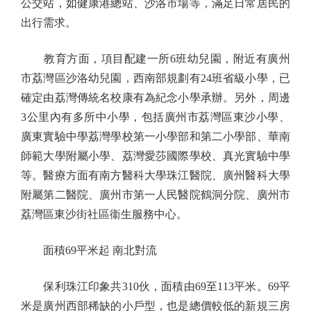
公交站，如健康港總站、沙洛市場等，滿足日常居民的
出行需求。
教育方面，項目配建一所6班幼兒園，附近有廣州
市荔灣區沙洛幼兒園，西南部規劃有24班省級小學，已
確定由荔灣傳統名校康有為紀念小學承辦。另外，周邊
3公里內有多所中小學，包括廣州市荔灣區東沙小學、
廣東實驗中學荔灣學校第一小學部和第二小學部、華南
師範大學附屬小學、荔灣愛莎國際學校、真光實驗中學
等。醫療方面有南方醫科大學珠江醫院、廣州醫科大學
附屬第二醫院、廣州市第一人民醫院鶴洞分院、廣州市
荔灣區東沙街社區衞生服務中心。
面積69平米起 南北對流
保利珠江印象共310伙，面積由69至113平米。69平
米是廣州西部稀缺的小戶型，也是總價較低的新規三房