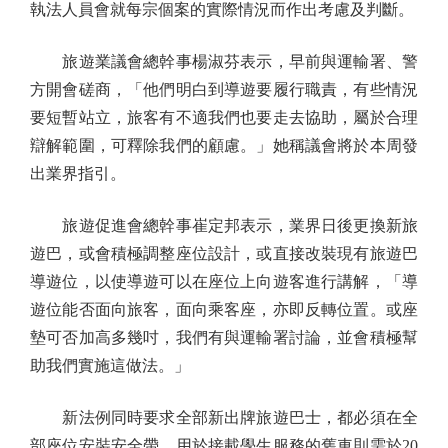
執法人員會就每宗個案的實際情況而作出考慮及判斷。
旅遊業議會總幹事楊淑芬表示，早前與運輸署、警
方開會磋商，「他們明白到導遊要履行職責，有些情況
要短暫站立，旅客有不適我們也要走去協助，屬於合理
辯解範圍，可釋除我們的顧慮。」她稱議會將於本周發
出業界指引。
旅遊促進會總幹事崔定邦表示，業界日後更換新旅
遊巴，或會積極調整座位設計，或直接改裝現有旅遊巴
導遊位，以使導遊可以在座位上向遊客進行講解，「導
遊位能否面向旅客，面向乘客座，亦即反轉位置。或座
墊可否加高多幾吋，我們有與運輸署討論，並會積極幫
助我們實施這做法。」
新法例同時要求全部新出牌旅遊巴士，都必須在全
部座位安裝安全帶。用於接載學生服務的舊車則需於20