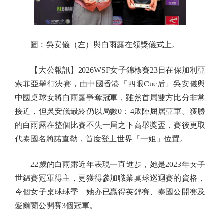
圖﹕吳安儀（左）與白雨露在領獎儀式上。
【大公報訊】2026WSF女子錦標賽23日在保加利亞
索菲亞舉行決賽，由中國香港「四眼Cue后」吳安儀與
中國桌球女將白雨露爭奪冠軍，雖然首局雙方比分非常
接近，但吳安儀最終仍以局數0：4敗陣屈居亞軍。獲勝
的白雨露在整個比賽不失一局之下高舉獎盃，賽後更取
代泰國名將諾查勒，首度登上世界「一姐」位置。
22歲的白雨露近年表現一直進步，她是2023年女子
世錦賽冠軍得主，更獲得參加職業桌球巡迴賽的資格，
今個女子桌球球季，她亦已贏得英錦賽、泰國公開賽及
愛爾蘭公開賽3個冠軍。