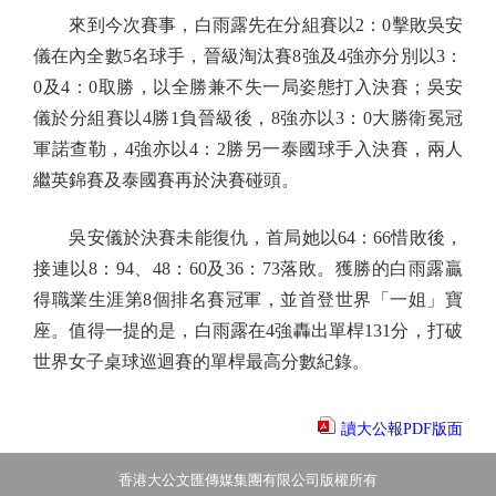
來到今次賽事，白雨露先在分組賽以2：0擊敗吳安
儀在內全數5名球手，晉級淘汰賽8強及4強亦分別以3：
0及4：0取勝，以全勝兼不失一局姿態打入決賽；吳安
儀於分組賽以4勝1負晉級後，8強亦以3：0大勝衛冕冠
軍諾查勒，4強亦以4：2勝另一泰國球手入決賽，兩人
繼英錦賽及泰國賽再於決賽碰頭。
吳安儀於決賽未能復仇，首局她以64：66惜敗後，
接連以8：94、48：60及36：73落敗。獲勝的白雨露贏
得職業生涯第8個排名賽冠軍，並首登世界「一姐」寶
座。值得一提的是，白雨露在4強轟出單桿131分，打破
世界女子桌球巡迴賽的單桿最高分數紀錄。
讀大公報PDF版面
香港大公文匯傳媒集團有限公司版權所有