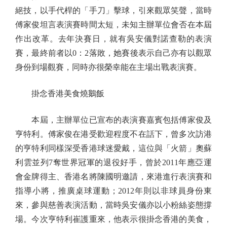
絕技，以手代桿的「手刀」擊球，引來觀眾笑聲，當時
傅家俊坦言表演賽時間太短，未知主辦單位會否在本屆
作出改革。去年決賽日，就有吳安儀對諾查勒的表演
賽，最終前者以0：2落敗，她賽後表示自己亦有以觀眾
身份到場觀賽，同時亦很榮幸能在主場出戰表演賽。
掛念香港美食燒鵝飯
本屆，主辦單位已宣布的表演賽嘉賓包括傅家俊及
亨特利。傅家俊在港受歡迎程度不在話下，曾多次訪港
的亨特利同樣深受香港球迷愛戴，這位與「火箭」奧蘇
利雲並列7奪世界冠軍的退役好手，曾於2011年應亞運
會金牌得主、香港名將陳國明邀請，來港進行表演賽和
指導小將，推廣桌球運動；2012年則以非球員身份東
來，參與慈善表演活動，當時吳安儀亦以小粉絲姿態撐
場。今次亨特利崔護重來，他表示很掛念香港的美食，