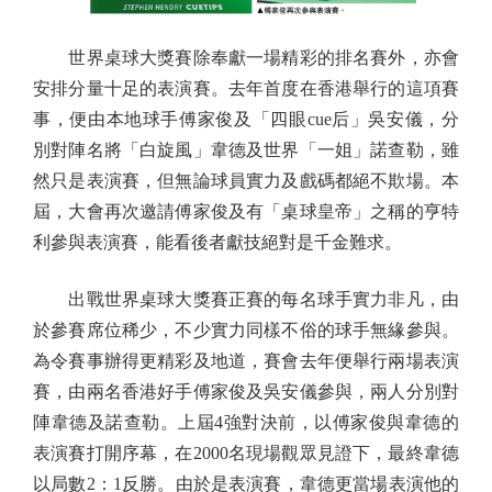
世界桌球大獎賽除奉獻一場精彩的排名賽外，亦會
安排分量十足的表演賽。去年首度在香港舉行的這項賽
事，便由本地球手傅家俊及「四眼cue后」吳安儀，分
別對陣名將「白旋風」韋德及世界「一姐」諾查勒，雖
然只是表演賽，但無論球員實力及戲碼都絕不欺場。本
屆，大會再次邀請傅家俊及有「桌球皇帝」之稱的亨特
利參與表演賽，能看後者獻技絕對是千金難求。
出戰世界桌球大獎賽正賽的每名球手實力非凡，由
於參賽席位稀少，不少實力同樣不俗的球手無緣參與。
為令賽事辦得更精彩及地道，賽會去年便舉行兩場表演
賽，由兩名香港好手傅家俊及吳安儀參與，兩人分別對
陣韋德及諾查勒。上屆4強對決前，以傅家俊與韋德的
表演賽打開序幕，在2000名現場觀眾見證下，最終韋德
以局數2：1反勝。由於是表演賽，韋德更當場表演他的