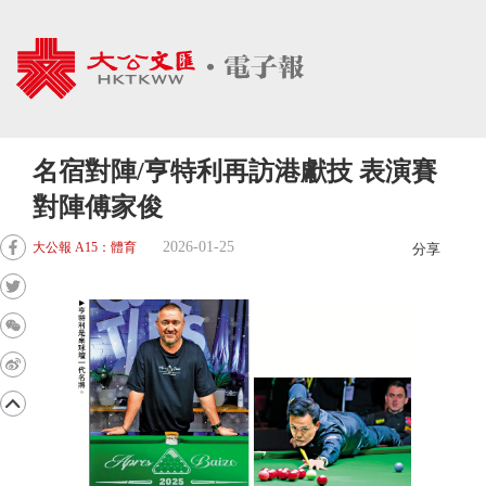
名宿對陣/亨特利再訪港獻技 表演賽
對陣傅家俊
2026-01-25
大公報 A15：體育
分享