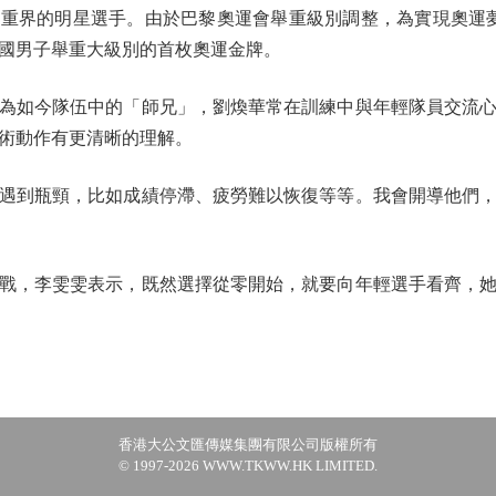
重界的明星選手。由於巴黎奧運會舉重級別調整，為實現奧運夢想
國男子舉重大級別的首枚奧運金牌。
如今隊伍中的「師兄」，劉煥華常在訓練中與年輕隊員交流心
術動作有更清晰的理解。
到瓶頸，比如成績停滯、疲勞難以恢復等等。我會開導他們，
，李雯雯表示，既然選擇從零開始，就要向年輕選手看齊，她
香港大公文匯傳媒集團有限公司版權所有
© 1997-2026 WWW.TKWW.HK LIMITED.