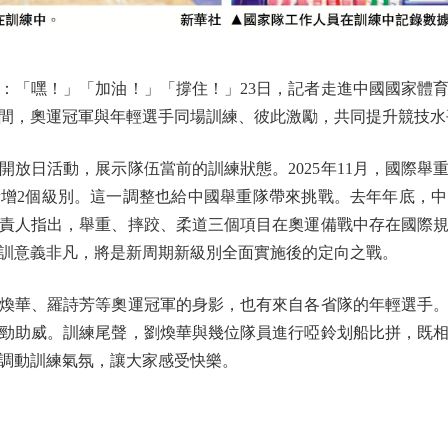
「嘿！」「加油！」「撐住！」23日，記者走進中國國家體育
間，奧運冠軍與年輕選手同場訓練、彼此激勵，共同提升競技水
日活動，展示隊伍當前的訓練狀態。2025年11月，國際舉重聯
增2個級別。這一調整也給中國舉重隊帶來挑戰。去年年底，
責人指出，舉重、摔跤、柔道三個項目在奧運備戰中存在國際
訓意義非凡，將是新周期新級別全面實施後的定向之戰。
華、羅詩芳等奧運冠軍的身影，也有來自各省隊的年輕選手。
勁助威。訓練尾聲，劉煥華與幾位隊員進行啞鈴划船比拼，既
調動訓練氣氛，讓大家感受快樂。