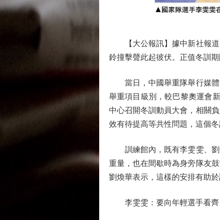
【大公報訊】據中新社報道：
鈴撞擊聲此起彼伏。正值冬訓期
當日，中國舉重隊舉行媒體開放
舉重項目級別，較巴黎奧運會新
中心召開冬訓動員大會，相關負
效有待提高等共性問題，這個冬
訓練館內，既有李雯雯、劉煥
重量，也在間歇時為身旁隊友鼓
劉煥華表示，這樣的安排有助於
李雯雯：要向年輕選手看齊