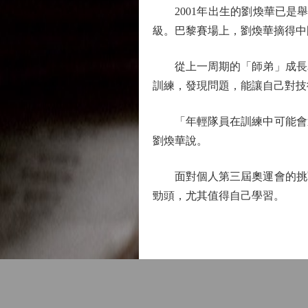
2001年出生的劉煥華已是舉
級。巴黎賽場上，劉煥華摘得中
從上一周期的「師弟」成長為
訓練，發現問題，能讓自己對技
「年輕隊員在訓練中可能會遇
劉煥華說。
面對個人第三屆奧運會的挑戰
勁頭，尤其值得自己學習。