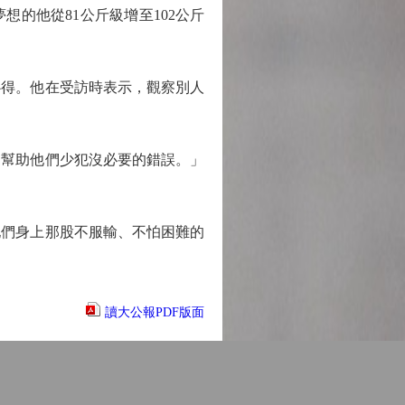
的他從81公斤級增至102公斤
得。他在受訪時表示，觀察別人
幫助他們少犯沒必要的錯誤。」
們身上那股不服輸、不怕困難的
讀大公報PDF版面