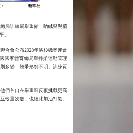
總局訓練局舉重館，吶喊聲與槓
平。
合會公布2028年洛杉磯奧運會
中國國家體育總局舉摔柔運動管理
規則多變、競爭形勢不明、訓練質
他們各自在舉重區反覆挑戰更高
相互較量次數，也彼此加油打氣。