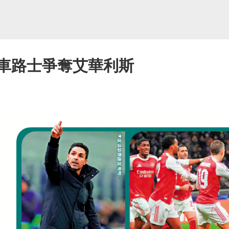
奴車路士爭奪艾華利斯