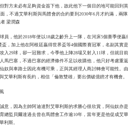
但對方未必有足夠資金簽下他，故此他下一個目的地可能回到
面，不過艾華利斯與馬體會的合約要到2030年6月才約滿，兩
者 梁潤森
，他於2018年便以18歲之齡升上一隊，在河床5個賽季便贏得
獎盃，加上他在阿根廷贏得世界盃等4個國際賽冠軍，名副其實是
場攻入29球，卻一冠難求，今季他上陣28場又射入11球，但就
人馬巴塞，不過巴塞的經濟條件不足以收購他，他只好考慮重
仙奴與車路士因此有機可乘，正與其經理人商討轉會可能性。
與艾華利斯有長約，相信「倫敦雙雄」要出價破億鎊才有機會。
風
意，因為主帥阿迪達對艾華利斯的求勝心很欣賞，阿仙奴亦是
育總監貝爾達過去曾在馬體會工作逾10年，當年更是他促成艾
華利斯。