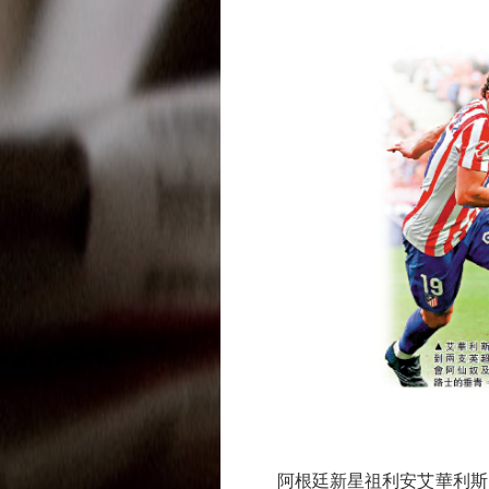
阿根廷新星祖利安艾華利斯自2