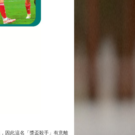
冠，因此這名「獎盃殺手」有意離