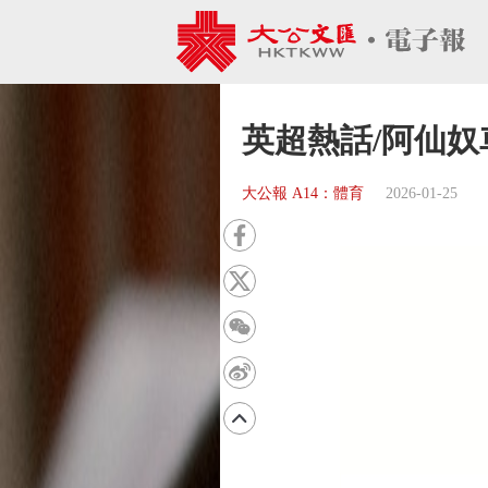
英超熱話/阿仙
大公報 A14：體育
2026-01-25