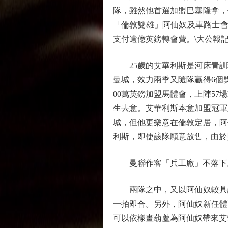
隊，雖然他首選加盟巴塞隆拿，
「倫敦雙雄」阿仙奴及車路士會
支付逾億英鎊轉會費。\大公報記
25歲的艾華利斯是河床青訓球員
曼城，效力兩季又隨隊贏得6個
00萬英鎊加盟馬體會，上陣57
生去意。艾華利斯本意加盟冠軍
城，但他更樂意在倫敦定居，阿
利斯，即使該隊願意放售，由於
曼聯作客「兵工廠」不落下
兩隊之中，又以阿仙奴較具誠
一拍即合。另外，阿仙奴新任體
可以依樣畫葫蘆為阿仙奴帶來艾