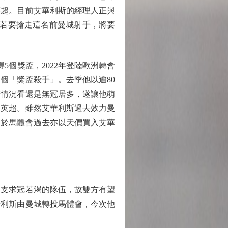
英超。目前艾華利斯的經理人正與
隊若要搶走這名前曼城射手，將要
5個獎盃，2022年登陸歐洲轉會
個「獎盃殺手」。去季他以逾80
目前情況看還是無冠居多，遂讓他萌
返英超。雖然艾華利斯過去效力曼
由於馬體會過去亦以天價買入艾華
支求冠若渴的隊伍，故雙方有望
華利斯由曼城轉投馬體會，今次他