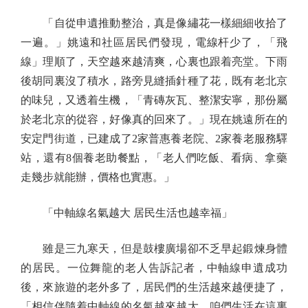
「自從申遺推動整治，真是像繡花一樣細細收拾了
一遍。」姚遠和社區居民們發現，電線杆少了，「飛
線」理順了，天空越來越清爽，心裏也跟着亮堂。下雨
後胡同裏沒了積水，路旁見縫插針種了花，既有老北京
的味兒，又透着生機，「青磚灰瓦、整潔安寧，那份屬
於老北京的從容，好像真的回來了。」現在姚遠所在的
安定門街道，已建成了2家普惠養老院、2家養老服務驛
站，還有8個養老助餐點，「老人們吃飯、看病、拿藥
走幾步就能辦，價格也實惠。」
「中軸線名氣越大 居民生活也越幸福」
雖是三九寒天，但是鼓樓廣場卻不乏早起鍛煉身體
的居民。一位舞龍的老人告訴記者，中軸線申遺成功
後，來旅遊的老外多了，居民們的生活越來越便捷了，
「相信伴隨着中軸線的名氣越來越大，咱們生活在這裏