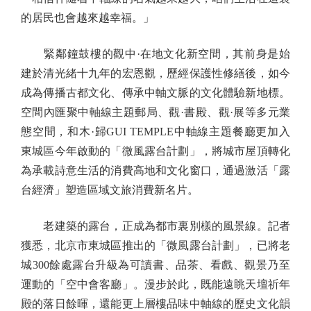
的居民也會越來越幸福。」
緊鄰鐘鼓樓的觀中·在地文化新空間，其前身是始
建於清光緒十九年的宏恩觀，歷經保護性修繕後，如今
成為傳播古都文化、傳承中軸文脈的文化體驗新地標。
空間內匯聚中軸線主題郵局、觀·書殿、觀·展等多元業
態空間，和木·歸GUI TEMPLE中軸線主題餐廳更加入
東城區今年啟動的「微風露台計劃」，將城市屋頂轉化
為承載詩意生活的消費高地和文化窗口，通過激活「露
台經濟」塑造區域文旅消費新名片。
老建築的露台，正成為都市裏別樣的風景線。記者
獲悉，北京市東城區推出的「微風露台計劃」，已將老
城300餘處露台升級為可讀書、品茶、看戲、觀景乃至
運動的「空中會客廳」。漫步於此，既能遠眺天壇祈年
殿的落日餘暉，還能更上層樓品味中軸線的歷史文化韻