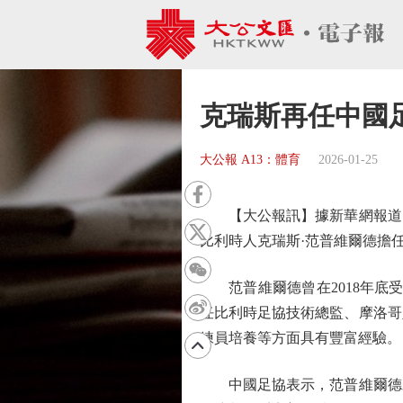
克瑞斯再任中國
大公報 A13：體育
2026-01-25
【大公報訊】據新華網報道：
比利時人克瑞斯·范普維爾德擔
范普維爾德曾在2018年底受
任比利時足協技術總監、摩洛哥
練員培養等方面具有豐富經驗。
中國足協表示，范普維爾德未