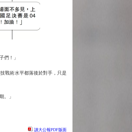
子們！」
技戰術水平都落後於對手，只是
期。」
讀大公報PDF版面