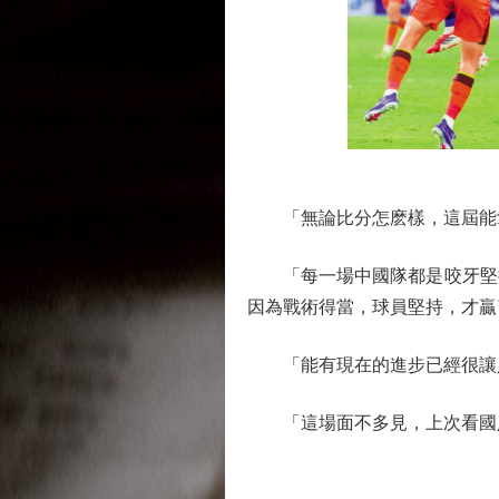
「無論比分怎麽樣，這屆能拿
「每一場中國隊都是咬牙堅持
因為戰術得當，球員堅持，才贏
「能有現在的進步已經很讓人
「這場面不多見，上次看國足