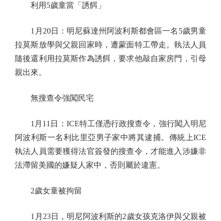
利用5歲童當「誘餌」
1月20日：明尼蘇達州阿波利斯都會區一名5歲男童
拉莫斯放學與父親回家時，遭蒙面特工帶走。執法人員
隨後還利用拉莫斯作為誘餌，要求他敲自家房門，引母
親出來。
無搜查令強闖民宅
1月11日：ICE特工僅憑行政搜查令，強行闖入明尼
阿波利斯一名利比里亞男子家中將其逮捕。傳統上ICE
執法人員需要獲得法官簽發的搜查令，才能進入涉嫌非
法滯留美國的嫌疑人家中，否則屬於違憲。
2歲女童被拘留
1月23日，明尼阿波利斯的2歲女孩克洛伊與父親被