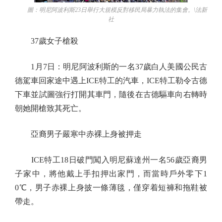
圖：明尼阿波利斯23日舉行大規模反對移民局暴力執法的集會。\法新
社
37歲女子槍殺
1月7日：明尼阿波利斯的一名37歲白人美國公民古
德駕車回家途中遇上ICE特工的汽車，ICE特工勒令古德
下車並試圖強行打開其車門，隨後在古德驅車向右轉時
朝她開槍致其死亡。
亞裔男子嚴寒中赤裸上身被押走
ICE特工18日破門闖入明尼蘇達州一名56歲亞裔男
子家中，將他戴上手扣押出家門，而當時戶外零下1
0℃，男子赤裸上身披一條薄毯，僅穿着短褲和拖鞋被
帶走。