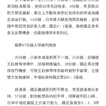
表現較為緊張，使得出球失誤較多。4分鐘，李昊救出
對方禁區施射，看台上不斷有身穿紅色球衣的球迷為國
足加油打氣。12分鐘，日本隊大關友翔禁區施射，皮球
踢中禁區球員折射入網，國足0：1落後。雖然國足曾有
多次反擊機會，但最後傳球未有到位。
楊希67分鐘入球被判無效
20分鐘，小倉幸成遠射再下一城。21分鐘，彭嘯接
王鈺棟角球傳中，頭槌稍微偏出。28分鐘，國足再次獲
得攻門機會，可惜王鈺棟帶球突破時被對手破壞。之後
雙方並無建樹，半場結束時國足暫以0：2落後。
易邊後，國足繼續受到對手壓迫，李昊接連救出多
球。57分鐘，劉浩帆禁區內犯手球，球隊被判罰12碼，
日本中場佐藤龍之介操刀射入，國足落後至0：3。3球