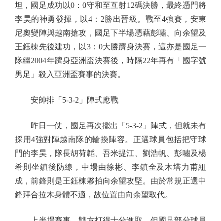
坦，國足成功以0：0守和至互射12碼決勝，最終憑門將
李昊的神勇發揮，以4：2勝出晉級。戰至4強賽，安東
尼奧變陣與越南搶攻，國足下半場憑藉彭嘯、向余望及
王鈺棟先後建功，以3：0大勝躋身決賽，這亦是國足一
隊繼2004年躋身亞洲盃決賽後，時隔22年再有「國字號
男足」殺入亞洲盃賽事的決賽。
安帥排「5-3-2」陣式應戰
昨日一仗，國足再次擺出「5-3-2」陣式，但就未有
採用4強對陣越南隊的輪換陣容。正選球員包括把守球
門的李昊，隊長胡荷韜、吾米提江、劉浩帆、彭嘯及楊
希則坐鎮後防線，中場由徐彬、李鎮全及木塔力甫組
成，前鋒則是王鈺棟夥拍向余望攻堅。由於常規正選中
鋒拜合拉木身體不適，故位置由向余望取代。
上半場賽事，雙方打得十分進取，但國足部分球員