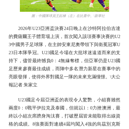
圖：中國隊球員王鈺棟（左）在比賽中。\新華社
2026年U23亞洲盃決賽24日晚上在沙特阿拉伯吉達
的費薩爾王子體育場上演，首次闖入該項賽事決賽的U2
3中國男子足球隊，在主帥安東尼奧帶領下與衛冕冠軍U
23日本隊爭冠。U23國足今場在大批球迷遠道而來的支
持下，儘管最終憾負0：4無緣奪標，但亞軍仍是U23國
足歷來參賽最佳成績，而陣中多名潛力新星在賽事中的
亮眼發揮，使得外界對國足一隊的未來充滿憧憬。\大公
報記者 朱家立
U23國足今屆亞洲盃的表現令人驚艷，小組賽雖然
兩度0：0戰平伊拉克及泰國，但就以1：0力挫澳洲，最
終以小組次席躋身淘汰賽，打破歷屆皆未能取得出線資
格的成績。8強賽面對連續4屆均闖入4強的烏茲別克斯