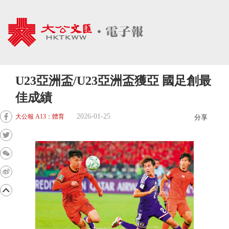
U23亞洲盃/U23亞洲盃獲亞 國足創最
佳成績
2026-01-25
大公報 A13：體育
分享