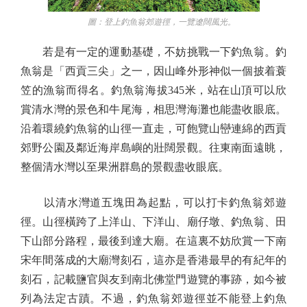
圖：登上釣魚翁郊遊徑，一覽遼闊風光。
若是有一定的運動基礎，不妨挑戰一下釣魚翁。釣
魚翁是「西貢三尖」之一，因山峰外形神似一個披着蓑
笠的漁翁而得名。釣魚翁海拔345米，站在山頂可以欣
賞清水灣的景色和牛尾海，相思灣海灘也能盡收眼底。
沿着環繞釣魚翁的山徑一直走，可飽覽山巒連綿的西貢
郊野公園及鄰近海岸島嶼的壯闊景觀。往東南面遠眺，
整個清水灣以至果洲群島的景觀盡收眼底。
以清水灣道五塊田為起點，可以打卡釣魚翁郊遊
徑。山徑橫跨了上洋山、下洋山、廟仔墩、釣魚翁、田
下山部分路程，最後到達大廟。在這裏不妨欣賞一下南
宋年間落成的大廟灣刻石，這亦是香港最早的有紀年的
刻石，記載鹽官與友到南北佛堂門遊覽的事跡，如今被
列為法定古蹟。不過，釣魚翁郊遊徑並不能登上釣魚