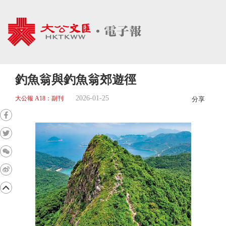
釣魚翁與釣魚翁郊遊徑
2026-01-25
大公報 A18：副刊
分享