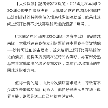
【大公報訊】記者朱家立報道：U23國足在本屆U2
3亞洲盃歷史性躋身決賽，大批國足球迷在球隊4強戰勝
出計劃趕赴沙特阿拉伯入場為球隊加油助威，結果球迷
網上預訂使得不少決賽場館周邊的酒店「爆滿」。
U23國足在20日的U23亞洲盃4強賽中以3：0完勝越
南隊，大批球迷在賽後立刻購票前往本屆賽事舉辦地點
──沙特阿拉伯的吉達市，並火速網上預訂比賽場館附
近的酒店，使得酒店房間在短時間內滿額。亦有部分熟
悉吉達當地環境的球迷發布攻略，為前往現場加油的中
國球迷指引方向。
值得一提的是，由於今次酒店需求過大，導致有不
少球迷未能成功預訂到酒店，他們紛紛表示會在網上觀
看直播，為國足送上自己的祝福與支持。