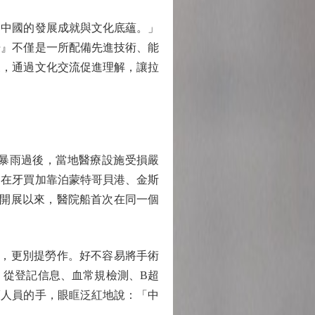
中國的發展成就與文化底蘊。」
舟』不僅是一所配備先進技術、能
懷，通過文化交流促進理解，讓拉
風暴雨過後，當地醫療設施受損嚴
，在牙買加靠泊蒙特哥貝港、金斯
務開展以來，醫院船首次在同一個
，更別提勞作。好不容易將手術
。從登記信息、血常規檢測、B超
護人員的手，眼眶泛紅地說：「中