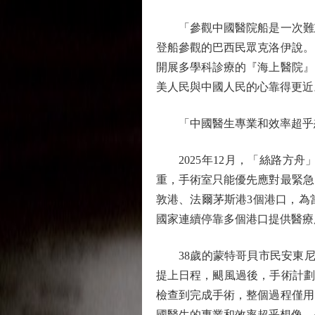
「參觀中國醫院船是一次難忘
登船參觀的巴西民眾克洛伊說。
開展多學科診療的『海上醫院』
美人民與中國人民的心靠得更近
「中國醫生專業和效率超乎
2025年12月，「絲路方舟
重，手術室只能優先應對最緊急
敦港、法爾茅斯港3個港口，為
國家連續停靠多個港口提供醫療
38歲的蒙特哥貝市民安東尼
提上日程，颶風過後，手術計劃
檢查到完成手術，整個過程僅用
國醫生的專業和效率超乎想像，