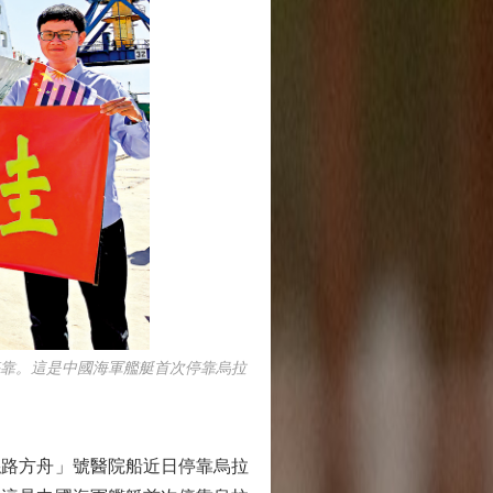
靠。這是中國海軍艦艇首次停靠烏拉
路方舟」號醫院船近日停靠烏拉