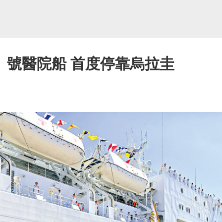
」號醫院船 首度停靠烏拉圭