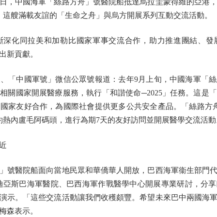
日，中國海軍「絲路方舟」號醫院船抵達烏拉圭蒙得維的亞港
，這艘滿載友誼的「生命之舟」與烏方開展系列互動交流活動。
化同拉美和加勒比國家軍事交流合作，助力推進團結、發
出新貢獻。
「中國軍號」微信公眾號報道：去年9月上旬，中國海軍「絲
相關國家開展醫療服務，執行「和諧使命─2025」任務。這是
國家友好合作，為國際社會提供更多公共安全產品。「絲路方
里約熱內盧毛阿碼頭，進行為期7天的友好訪問並開展醫學交流活動
近
號醫院船面向當地民眾和華僑華人開放，巴西海軍衞生部門代
迪亞斯巴海軍醫院、巴西海軍作戰醫學中心開展專業研討，分
演示。「這些交流活動讓我們收穫頗豐。希望未來巴中兩國海
梅森表示。