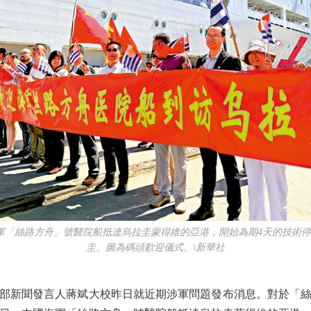
「絲路方舟」號醫院船抵達烏拉圭蒙得維的亞港，開始為期4天的技術停
圭。圖為碼頭歡迎儀式。\新華社
新聞發言人蔣斌大校昨日就近期涉軍問題發布消息。對於「絲