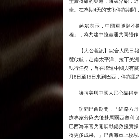
圭蒙得維的亞港，蔣斌介紹，近
圭。在為期4天的技術停靠期間
蔣斌表示，中國軍隊願不斷深
程」，為共建中拉命運共同體作
【大公報訊】綜合人民日報、
纜啟航，赴南太平洋、拉丁美洲
執行任務，旨在增進中國與有關
月8日至15日來到巴西，停靠
讓拉美與中國人民心靠得更
訪問巴西期間，「絲路方舟」
療專家分隊先後赴馬爾西奧利·
巴西海軍官兵開展戰傷救援實操
得更多成果。」巴西海軍上校埃