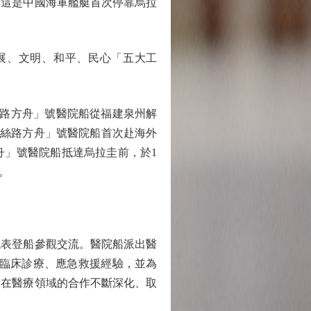
，這是中國海軍艦艇首次停靠烏拉
展、文明、和平、民心「五大工
路方舟」號醫院船從福建泉州解
「絲路方舟」號醫院船首次赴海外
舟」號醫院船抵達烏拉圭前，於1
。
表登船參觀交流。醫院船派出醫
享臨床診療、應急救援經驗，並為
軍在醫療領域的合作不斷深化、取