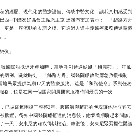
的經歷。現代化的醫療設備、傳統中醫文化，讓我真切感受到
巴西─中國友好協會主席恩里克·達諾布雷加表示：「『絲路方
，更是一座流動的友誼之橋。它通過人道主義醫療服務傳遞關
。」
想像」
」號醫院船抵達牙買加時，當地剛剛遭遇颶風「梅麗莎」。狂
的病例。關鍵時刻，「絲路方舟」號醫院船啟動應急救援機制
當地民眾提供為期12天的醫療服務。這是「和諧使命」系列任
服務，也是在同一個國家開展醫療服務時間最長的一次。
，已被疝氣困擾了整整3年。腹股溝與臍部的包塊讓他坐立難安
被擱置。得知中國醫院船抵達的消息後，他懷着期盼趕來問診
了一天，安東尼的頑疾得以根治。康復後，安東尼緊緊握住醫
是你們幫我找回了正常的生活！」