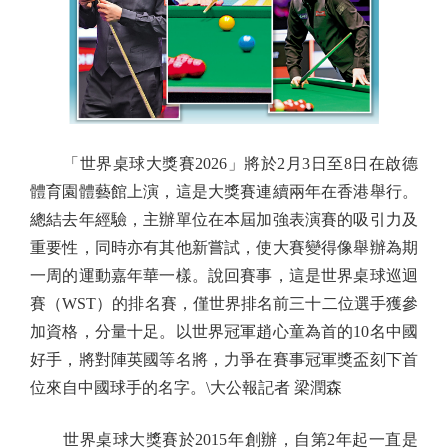
「世界桌球大獎賽2026」將於2月3日至8日在啟德
體育園體藝館上演，這是大獎賽連續兩年在香港舉行。
總結去年經驗，主辦單位在本屆加強表演賽的吸引力及
重要性，同時亦有其他新嘗試，使大賽變得像舉辦為期
一周的運動嘉年華一樣。說回賽事，這是世界桌球巡迴
賽（WST）的排名賽，僅世界排名前三十二位選手獲參
加資格，分量十足。以世界冠軍趙心童為首的10名中國
好手，將對陣英國等名將，力爭在賽事冠軍獎盃刻下首
位來自中國球手的名字。\大公報記者 梁潤森
世界桌球大獎賽於2015年創辦，自第2年起一直是