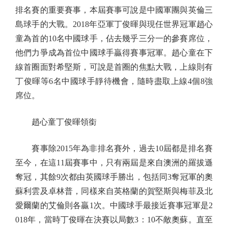
排名賽的重要賽事，本屆賽事可說是中國軍團與英倫三
島球手的大戰。2018年亞軍丁俊暉與現任世界冠軍趙心
童為首的10名中國球手，佔去幾乎三分一的參賽席位，
他們力爭成為首位中國球手贏得賽事冠軍。趙心童在下
線首圈面對希堅斯，可說是首圈的焦點大戰，上線則有
丁俊暉等6名中國球手靜待機會，隨時盡取上線4個8強
席位。
趙心童丁俊暉領銜
賽事除2015年為非排名賽外，過去10屆都是排名賽
至今，在這11屆賽事中，只有兩屆是來自澳洲的羅拔遜
奪冠，其餘9次都由英國球手勝出，包括同3奪冠軍的奧
蘇利雲及卓林普，同樣來自英格蘭的賀堅斯與梅菲及北
愛爾蘭的艾倫則各贏1次。中國球手最接近賽事冠軍是2
018年，當時丁俊暉在決賽以局數3：10不敵奧蘇。直至