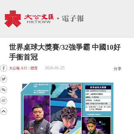
世界桌球大獎賽/32強爭霸 中國10好
手衝首冠
2026-01-25
大公報 A15：體育
分享