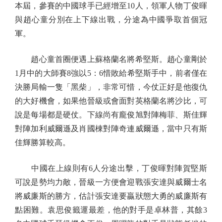
本屆，參賽的中國球手已經增至10人，領軍人物丁俊暉
與趙心童分別在上下線出戰，分途為中國爭取首個冠
軍。
趙心童首圈便遇上蘇格蘭名將希堅斯。趙心童剛於
1月中的大師賽8強以5：6惜敗給希堅斯手中，前者僅在
決勝局輸一隻「黑柴」，非常可惜，今仗正好是他復仇
的大好機會，如果他晉級或會面對英格蘭名將沙比，可
說是每場都是硬仗。下線尚有龐俊旭對陣梅菲、斯佳輝
對陣加利威爾遜及肖國棟對陣奇連威爾遜，當中只有斯
佳輝勝算較高。
中國在上線則有6人分途出擊，丁俊暉對陣賀堅斯
可說是勢均力敵，晉級一方便會迎戰張安達與威爾士名
將威廉斯的勝方，估計張安達要贏狀態大勇的威廉斯有
點困難。袁思俊籤運最差，他的對手是卓林普，其餘3