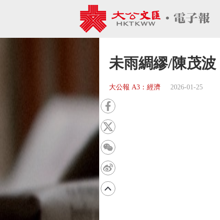
未雨綢繆/陳茂波
大公報 A3：經濟
2026-01-25