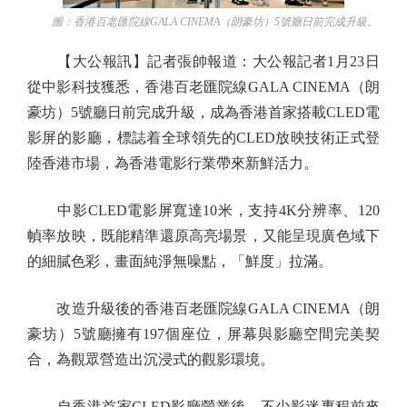
圖：香港百老匯院線GALA CINEMA（朗豪坊）5號廳日前完成升級。
【大公報訊】記者張帥報道：大公報記者1月23日
從中影科技獲悉，香港百老匯院線GALA CINEMA（朗
豪坊）5號廳日前完成升級，成為香港首家搭載CLED電
影屏的影廳，標誌着全球領先的CLED放映技術正式登
陸香港市場，為香港電影行業帶來新鮮活力。
中影CLED電影屏寬達10米，支持4K分辨率、120
幀率放映，既能精準還原高亮場景，又能呈現廣色域下
的細膩色彩，畫面純淨無噪點，「鮮度」拉滿。
改造升級後的香港百老匯院線GALA CINEMA（朗
豪坊）5號廳擁有197個座位，屏幕與影廳空間完美契
合，為觀眾營造出沉浸式的觀影環境。
自香港首家CLED影廳營業後，不少影迷專程前來