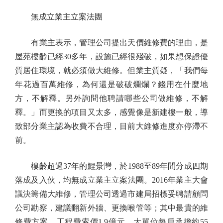
無成立業主立案法團
有業主表示，管理公司提出天價維修費的理由，是
屋苑樓齡已經30多年，設施已經很殘破，如果想保證優
質居住環境，就必須做大維修。但業主質疑，「我們每
年花過百萬維修，為何還是破破爛爛？錢用在什麼地
方，不解釋。另外詢問他聘請哪些公司做維修，不解
釋。」而更換的項目又太多，感覺像是新建樓一般，導
致部分業主認為收費不合理，目前大維修進度亦停滯不
前。
樓齡超過37年的鯉景灣，於1988至89年間分成四期
落成及入伙，均無成立業主立案法團。2016年業主大會
議決籌備大維修，管理公司透過市建局招標妥聘請顧問
公司勘察，建議翻新外牆、更換喉管等；其中最貴的維
修費方案，工程費索價1.9億元，大單位每戶承擔約55