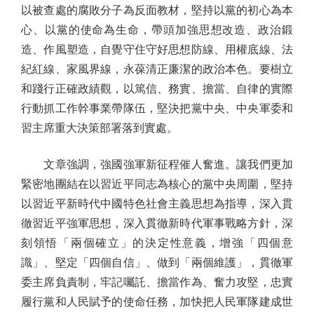
以被查處的腐敗分子為反面教材，堅持以黨的初心為本
心、以黨的使命為生命，帶頭加強思想改造、政治鍛
造、作風塑造，自覺守住守好思想防線、用權底線、法
紀紅線、家風界線，永葆清正廉潔的政治本色。要樹立
和踐行正確政績觀，以篤信、務實、擔當、自律的實際
行動抓工作幹事業帶隊伍，堅決把黨中央、中央軍委和
習主席重大決策部署落到實處。
文章強調，強國強軍新征程催人奮進。讓我們更加
緊密地團結在以習近平同志為核心的黨中央周圍，堅持
以習近平新時代中國特色社會主義思想為指導，深入貫
徹習近平強軍思想，深入貫徹新時代軍事戰略方針，深
刻領悟「兩個確立」的決定性意義，增強「四個意
識」、堅定「四個自信」、做到「兩個維護」，貫徹軍
委主席負責制，牢記囑託、擔當作為、奮力攻堅，忠實
履行黨和人民賦予的使命任務，加快把人民軍隊建成世