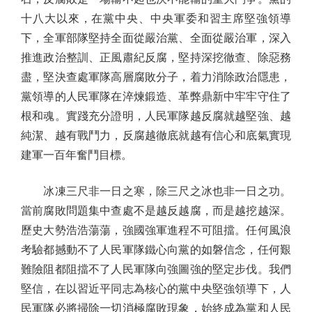
十八大以來，在黨中央、中央軍委和習主席堅強領導
下，全軍部隊堅持全面從嚴治黨、全面從嚴治軍，深入
推進政治整訓、正風肅紀反腐，堅持深挖徹查、除惡務
盡，堅決查處軍隊高層腐敗分子，着力消除政治隱患，
黨領導的人民軍隊在淬煉鍛造、革弊鼎新中牢牢守住了
根和魂。實踐充分證明，人民軍隊越反腐就越堅強、越
純潔、越有戰鬥力，反腐越徹底就越有信心和底氣實現
建軍一百年奮鬥目標。
冰凍三尺非一日之寒，除三尺之冰也非一日之功。
當前腐敗問題集中查處不是越反越腐，而是越挖越深。
歷史大勢浩浩蕩蕩，強國強軍進程不可阻擋。任何風浪
考驗都撼動不了人民軍隊鐵心向黨的如磐信念，任何艱
難險阻都阻擋不了人民軍隊向強圖強的堅定步伐。我們
堅信，在以習近平同志為核心的黨中央堅強領導下，人
民軍隊必將掃除一切消極腐敗現象，始終成為黨和人民