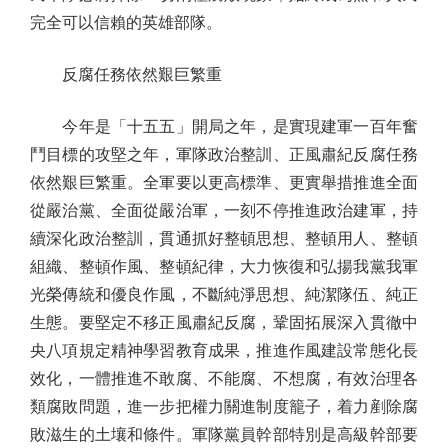
完全可以信賴的英雄部隊。
反腐任務依然艱巨繁重
今年是「十五五」開局之年，是實現建軍一百年奮
鬥目標的攻堅之年，軍隊政治整訓、正風肅紀反腐任務
依然艱巨繁重。全軍要以更高標準、更實舉措推進全面
從嚴治黨、全面從嚴治軍，一刻不停推進政治建軍，持
續深化政治整訓，貫通抓好整頓思想、整頓用人、整頓
組織、整頓作風、整頓紀律，大力恢復和弘揚我黨我軍
光榮傳統和優良作風，不斷純淨思想、純潔隊伍、純正
生態。要堅定不移正風肅紀反腐，鞏固拓展深入貫徹中
央八項規定精神學習教育成果，推進作風建設常態化長
效化，一體推進不敢腐、不能腐、不想腐，有效治理各
類腐敗問題，進一步把權力關進制度籠子，着力剷除腐
敗滋生的土壤和條件。軍隊黨員幹部特別是高級幹部要