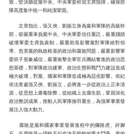
致，堅決聽從黨中央、中央軍委和習主席指揮，確保部
隊高度集中統一和純潔鞏固。
文章指出，張又俠、劉振立身為黨和軍隊的高級幹
部，卻嚴重辜負黨中央、中央軍委信任重託，嚴重踐踏
破壞軍委主席負責制，嚴重助長影響黨對軍隊絕對領
導、危害黨的執政根基的政治和腐敗問題，嚴重影響軍
委班子形象威信，嚴重衝擊全軍官兵團結奮進的政治思
想基礎，對軍隊政治建軍、政治生態和戰鬥力建設造成
極大破壞，對黨、國家和軍隊造成極為惡劣影響。依紀
依法查處張又俠、劉振立，必將進一步從政治上正本清
源，從思想上肅毒除弊，從組織上去腐生肌，鞏固深化
政治整訓成果，推動人民軍隊換羽重生，為強軍事業發
展注入強大動力。
腐敗是黨和國家事業發展進程中的攔路虎、絆腳
石，反腐敗是一場輸不起也決不能輸的重大鬥爭。黨的