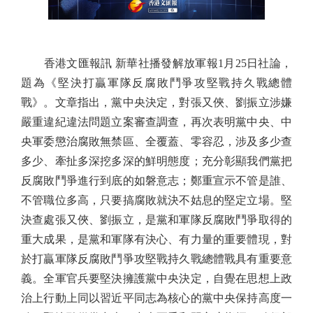
香港文匯報訊 新華社播發解放軍報1月25日社論，
題為《堅決打贏軍隊反腐敗鬥爭攻堅戰持久戰總體
戰》。文章指出，黨中央決定，對張又俠、劉振立涉嫌
嚴重違紀違法問題立案審查調查，再次表明黨中央、中
央軍委懲治腐敗無禁區、全覆蓋、零容忍，涉及多少查
多少、牽扯多深挖多深的鮮明態度；充分彰顯我們黨把
反腐敗鬥爭進行到底的如磐意志；鄭重宣示不管是誰、
不管職位多高，只要搞腐敗就決不姑息的堅定立場。堅
決查處張又俠、劉振立，是黨和軍隊反腐敗鬥爭取得的
重大成果，是黨和軍隊有決心、有力量的重要體現，對
於打贏軍隊反腐敗鬥爭攻堅戰持久戰總體戰具有重要意
義。全軍官兵要堅決擁護黨中央決定，自覺在思想上政
治上行動上同以習近平同志為核心的黨中央保持高度一