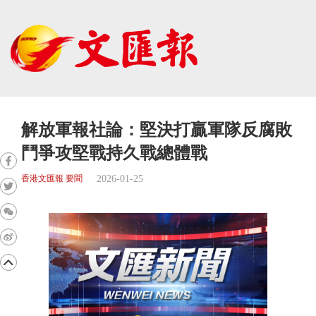
解放軍報社論：堅決打贏軍隊反腐敗
鬥爭攻堅戰持久戰總體戰
2026-01-25
香港文匯報 要聞