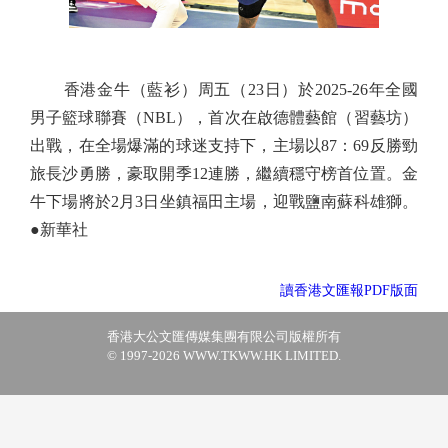
香港金牛（藍衫）周五（23日）於2025-26年全國
男子籃球聯賽（NBL），首次在啟德體藝館（習藝坊）
出戰，在全場爆滿的球迷支持下，主場以87：69反勝勁
旅長沙勇勝，豪取開季12連勝，繼續穩守榜首位置。金
牛下場將於2月3日坐鎮福田主場，迎戰鹽南蘇科雄獅。
●新華社
讀香港文匯報PDF版面
香港大公文匯傳媒集團有限公司版權所有
© 1997-2026 WWW.TKWW.HK LIMITED.