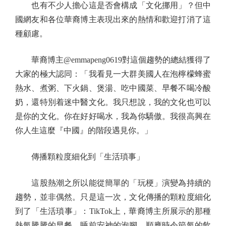
也有不少人擔心這是否會構成「文化挪用」？但中
國網友和各位華裔博主表現出來的熱情和歡迎打消了這
種顧慮。
華裔博主@emmapeng0619對這個趨勢的總結獲得了
大家的極大認同：「我看見一大群美國人在泡檸檬蜂蜜
熱水、煮粥、下火鍋、煲湯、吃中國菜、早餐不喝冷酸
奶，還特別着迷中醫文化。我只想說，我的文化也可以
是你的文化。你在好好喝水，我為你驕傲。我很高興在
你人生這麼『中國』的階段遇見你。」
傳播顆粒度細化到「生活瑣事」
這股熱潮之所以能從簡單的「玩梗」演變為持續的
趨勢，並非偶然。只是這一次，文化傳播的顆粒度細化
到了「生活瑣事」：TikTok上，華裔博主所展示的那種
熱氣騰騰的早餐、睡前安神的泡腳、順應時令節氣的飲