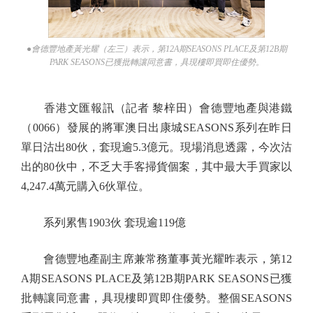
●會德豐地產黃光耀（左三）表示，第12A期SEASONS PLACE及第12B期
PARK SEASONS已獲批轉讓同意書，具現樓即買即住優勢。
香港文匯報訊（記者 黎梓田）會德豐地產與港鐵
（0066）發展的將軍澳日出康城SEASONS系列在昨日
單日沽出80伙，套現逾5.3億元。現場消息透露，今次沽
出的80伙中，不乏大手客掃貨個案，其中最大手買家以
4,247.4萬元購入6伙單位。
系列累售1903伙 套現逾119億
會德豐地產副主席兼常務董事黃光耀昨表示，第12
A期SEASONS PLACE及第12B期PARK SEASONS已獲
批轉讓同意書，具現樓即買即住優勢。整個SEASONS