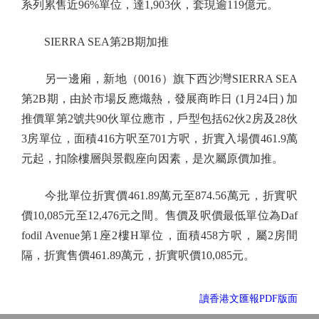
系列累售近96%單位，達1,903伙，套現逾119億元。
SIERRA SEA第2B期加推
另一邊廂，新地（0016）旗下西沙灣SIERRA SEA
第2B期，由於市場反應熾熱，發展商昨日 (1月24日) 加
推價單第2號共90伙單位應市，戶型包括62伙2房及28伙
3房單位，面積416方呎至701方呎，折實入場價461.9萬
元起，扣除樓層與景觀座向因素，是次屬原價加推。
今批單位折實價461.89萬元至874.56萬元，折實呎
價10,085元至12,476元之間。售價及呎價最低單位為Daf
fodil Avenue第1座2樓H單位，面積458方呎，屬2房間
隔，折實售價461.89萬元，折實呎價10,085元。
讀香港文匯報PDF版面