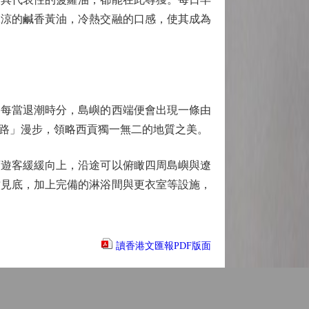
冰涼的鹹香黃油，冷熱交融的口感，使其成為
每當退潮時分，島嶼的西端便會出現一條由
路」漫步，領略西貢獨一無二的地質之美。
遊客緩緩向上，沿途可以俯瞰四周島嶼與遼
澈見底，加上完備的淋浴間與更衣室等設施，
讀香港文匯報PDF版面