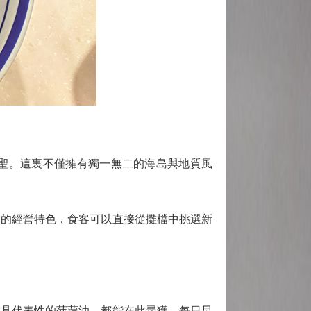
聖。這裏不僅擁有獨一無二的海島與地質風
的經營特色，食客可以直接從攤檔中挑選新
具代表性的菠蘿油，都能在此尋獲。每日早