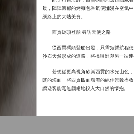
晨，陣陣濃郁的烤麵包香氣便瀰漫在空氣中
網絡上的大熱美食。
西貢碼頭登船 尋訪天使之路
從西貢碼頭登船出發，只需短暫航程便抵
沙石天然形成的道路，將橋咀洲與另一端連
若想從更高視角欣賞西貢的水光山色，從
闊的海面，將西貢四面環海的絕佳景致盡收
讓遊客能毫無顧慮地投入大自然的懷抱。