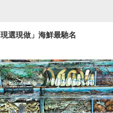
「現選現做」海鮮最馳名