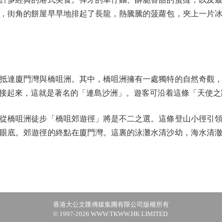
，街角的餅屋早早地排起了長龍，熱騰騰的菠蘿包，夾上一片
達廈門灣與橋咀洲。其中，橋咀洲擁有一處獨特的自然奇觀，
接起來，這就是著名的「連島沙洲」。遊客可沿着這條「天使之
橋咀洲徒步「橋咀郊遊徑」將是不二之選。這條登山小徑引領
眼底。郊遊徑的終點在廈門灣。這裏的泳灘水清沙幼，海水清
香港大公文匯傳媒集團有限公司版權所有
© 1997-2026 WWW.TKWW.HK LIMITED.