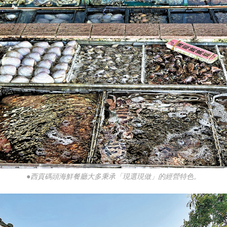
●西貢碼頭海鮮餐廳大多秉承「現選現做」的經營特色。