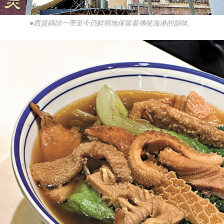
●西貢碼頭一帶至今仍鮮明地保留着傳統漁港的韻味。