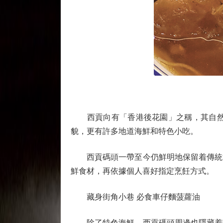
西貢向有「香港後花園」之稱，其自然質
貌，更有許多地道海鮮和特色小吃。
西貢碼頭一帶至今仍鮮明地保留着傳統漁
鮮食材，再依據個人喜好指定烹飪方式。
藏身街角小巷 必食車仔麵菠蘿油
除了特色海鮮，西貢碼頭周邊也隱藏着許