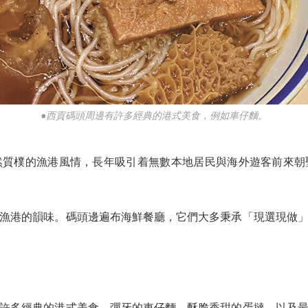
●西貢碼頭周邊有許多經典的港式美食，例如車仔麵。
樸的漁港風情，長年吸引着無數本地居民與海外遊客前來朝
港的韻味。碼頭邊遍布海鮮餐廳，它們大多秉承「現選現做」
多經典的港式美食。彈牙的車仔麵、酥脆香甜的蛋撻，以及最