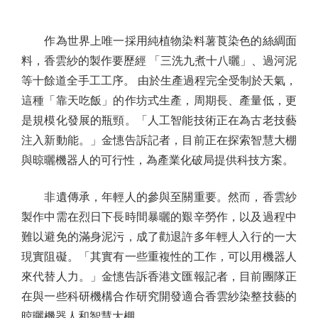
作為世界上唯一採用純植物染料薯莨染色的絲綢面
料，香雲紗的製作要歷經 「三洗九煮十八曬」、過河泥
等十餘道全手工工序。 由於生產過程完全受制於天氣，
這種「靠天吃飯」的作坊式生產，周期長、產量低，更
是規模化發展的瓶頸。「人工智能技術正在為古老技藝
注入新動能。」金憓告訴記者，目前正在探索智慧大棚
與晾曬機器人的可行性，為產業化破局提供科技方案。
非遺傳承，年輕人的參與至關重要。然而，香雲紗
製作中需在烈日下長時間暴曬的艱辛勞作，以及過程中
難以避免的滿身泥污，成了勸退許多年輕人入行的一大
現實阻礙。「其實有一些重複性的工作，可以用機器人
來代替人力。」金憓告訴香港文匯報記者，目前團隊正
在與一些科研機構合作研究開發適合香雲紗染整技藝的
晾曬機器人和智慧大棚。