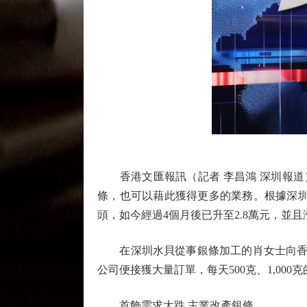
香港文匯報訊（記者 李昌鴻 深圳報道）
條，也可以藉此獲得更多的業務。根據深圳
頭，如今經過4個月後已升至2.8萬元，並
在深圳水貝從事銀條加工的肖女士向香港
公司便接獲大量訂單，每天500克、1,0
首飾需求大跌 主業改產銀條