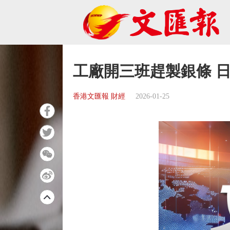
工廠開三班趕製銀條 日
香港文匯報 財經
2026-01-25