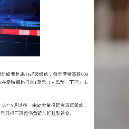
紛紛開足馬力趕製銀條，每天產量高達600
條在當時價格只是1萬元（人民幣，下同）出
去年9月以後，由於大量投資者購買銀條，
此公司只得三班倒滿負荷加班趕製銀條。