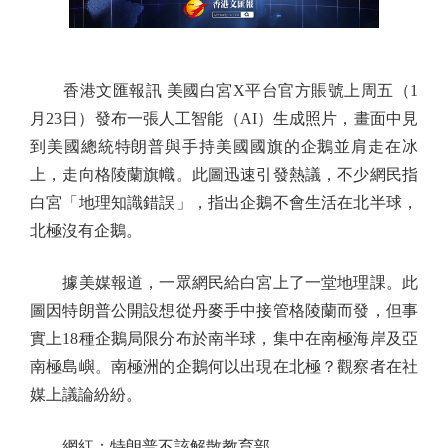
香港文匯報訊 美國白宮X平台官方賬號上周五（1
月23日）發布一張人工智能（AI）生成照片，畫面中見
到美國總統特朗普與手持美國國旗的企鵝並肩走在冰
上，走向格陵蘭旗幟。此圖迅速引發熱議，不少網民指
白宮「地理知識錯誤」，指出企鵝不會生活在北半球，
北極沒有企鵝。
據美媒報道，一眾網民給白宮上了一堂地理課。此
圖因特朗普公開設想從丹麥手中接管格陵蘭而發，但事
實上18種企鵝局限分布於南半球，集中在南極海岸及亞
南極島嶼。南極洲的企鵝何以出現在北極？觀察者在社
媒上議論紛紛。
網紅：特朗普不該解散教育部