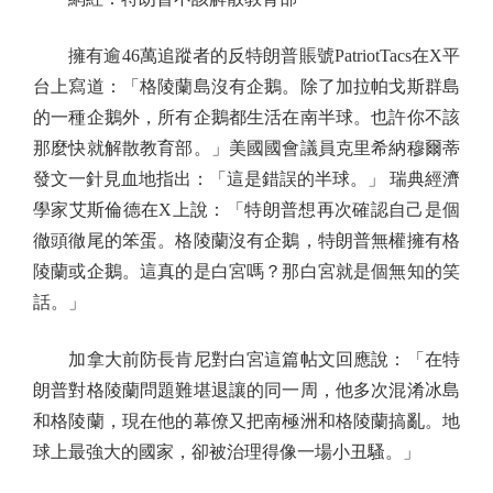
擁有逾46萬追蹤者的反特朗普賬號PatriotTacs在X平
台上寫道：「格陵蘭島沒有企鵝。除了加拉帕戈斯群島
的一種企鵝外，所有企鵝都生活在南半球。也許你不該
那麼快就解散教育部。」美國國會議員克里希納穆爾蒂
發文一針見血地指出：「這是錯誤的半球。」 瑞典經濟
學家艾斯倫德在X上說：「特朗普想再次確認自己是個
徹頭徹尾的笨蛋。格陵蘭沒有企鵝，特朗普無權擁有格
陵蘭或企鵝。這真的是白宮嗎？那白宮就是個無知的笑
話。」
加拿大前防長肯尼對白宮這篇帖文回應說：「在特
朗普對格陵蘭問題難堪退讓的同一周，他多次混淆冰島
和格陵蘭，現在他的幕僚又把南極洲和格陵蘭搞亂。地
球上最強大的國家，卻被治理得像一場小丑騷。」