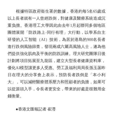
根據特區政府衞生署的數據，香港約每5名65歲或
以上長者就有一人曾經跌倒，對健康及醫療系統造成沉
重負擔。香港理工大學因此由去年1月起聯同多個地區
團體展開「防跌路上·同行有理」大行動，以學系自主
研發的人工智能（AI）技術，為居於港島的900名長者
進行跌倒風險篩查，發現兩成六屬高風險人士，遂為他
們提供強化肌肉及平衡的防跌訓練。理大研究團隊日後
計劃將項目拓展至九龍區，建立大型長者健康資料庫，
優化AI模型讓更多人受惠。勞工及福利局局長孫玉菡昨
日在理大的分享會上表示，預防長者跌倒是「本小利
大」，可以減輕醫療體系壓力和照顧者的負擔，如果可
以從源頭入手，令長者更安全，帶來的好處是很難用金
錢衡量。
●香港文匯報記者 崔瀅