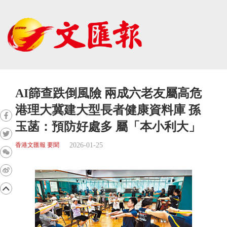
AI篩查跌倒風險 兩成六老友屬高危
港理大冀建大型長者健康資料庫 孫
玉菡：預防好處多 屬「本小利大」
2026-01-25
香港文匯報 要聞