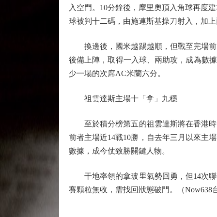
入空門。10分鐘後，摩里奧頂入角球再度建
球被判十二碼，由施連斯基操刀射入，加上
換邊後，國米越踢越順，但戰至完場前10
後備上陣，取得一入球、兩助攻，成為數據網
少一場的次席AC米蘭六分。
祖雲達斯主場十「拿」九穩
至於積分榜第五的祖雲達斯將在香港時間
前者主場近14戰10勝，自去年三月以來
數據，成今仗致勝關鍵人物。
干地率領的拿玻里氣勢回勇，但14次聯
賽顆粒無收，需找回狀態破門。（Now638台周