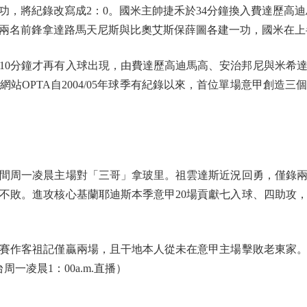
功，將紀錄改寫成2：0。國米主帥捷禾於34分鐘換入費達歷高
兩名前鋒拿達路馬天尼斯與比奧艾斯保薛圖各建一功，國米在上
分鐘才再有入球出現，由費達歷高迪馬高、安治邦尼與米希達
站OPTA自2004/05年球季有紀錄以來，首位單場意甲創造
周一凌晨主場對「三哥」拿玻里。祖雲達斯近況回勇，僅錄兩
主場不敗。進攻核心基蘭耶迪斯本季意甲20場貢獻七入球、四助攻
賽作客祖記僅贏兩場，且干地本人從未在意甲主場擊敗老東家。
一凌晨1：00a.m.直播）