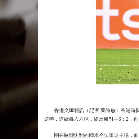
香港文匯報訊（記者 葉詩敏）香港時間周
逆轉，連續轟入六球，終反勝對手6：2，
剛在歐聯失利的國米今仗重返主場，面對