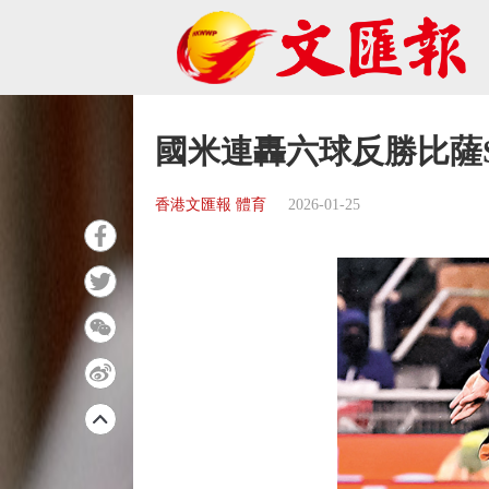
國米連轟六球反勝比薩
香港文匯報 體育
2026-01-25