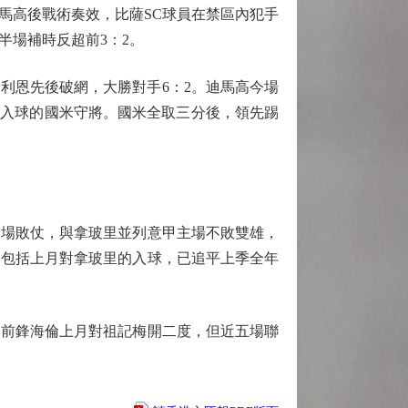
迪馬高後戰術奏效，比薩SC球員在禁區內犯手
半場補時反超前3：2。
利恩先後破網，大勝對手6：2。迪馬高今場
三個入球的國米守將。國米全取三分後，領先踢
場敗仗，與拿玻里並列意甲主場不敗雙雄，
，包括上月對拿玻里的入球，已追平上季全年
前鋒海倫上月對祖記梅開二度，但近五場聯