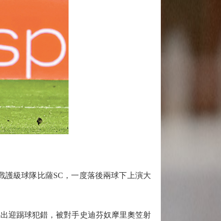
戰護級球隊比薩SC，一度落後兩球下上演大
出迎踢球犯錯，被對手史迪芬奴摩里奧笠射