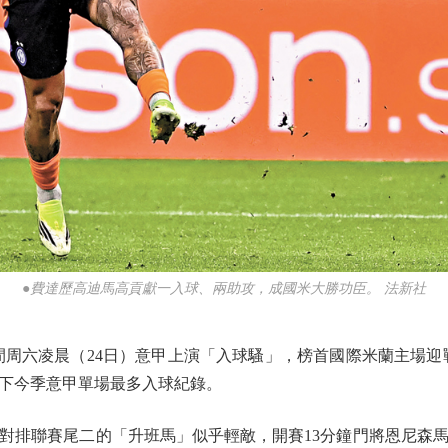
●費達歷高迪馬高貢獻一入球、兩助攻，成國米大勝功臣。 法新社
六凌晨（24日）意甲上演「入球騷」，榜首國際米蘭主場迎
創下今季意甲單場最多入球紀錄。
排聯賽尾二的「升班馬」似乎輕敵，開賽13分鐘門將恩尼森馬