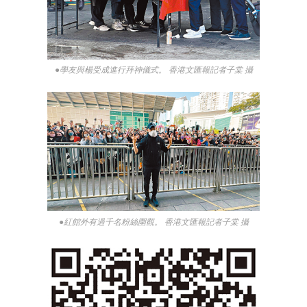
●學友與楊受成進行拜神儀式。 香港文匯報記者子棠 攝
●紅館外有過千名粉絲圍觀。 香港文匯報記者子棠 攝