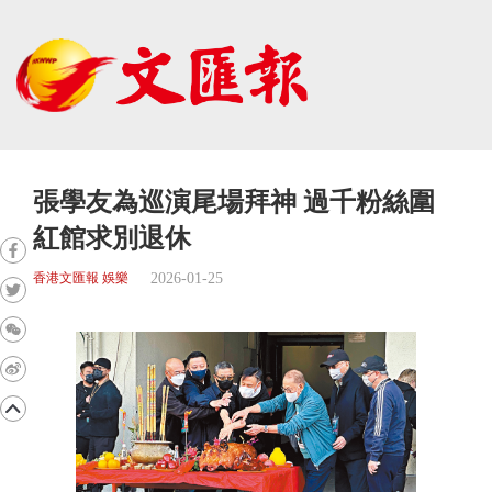
張學友為巡演尾場拜神 過千粉絲圍
紅館求別退休
2026-01-25
香港文匯報 娛樂