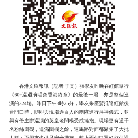
香港文匯報訊（記者 子棠）張學友昨晚在紅館舉行
《60+巡迴演唱會香港終章》的最後一場，亦是整個巡
演的324場。昨日下午3時25分，學友乘座駕抵達紅館後
台門口時，隨即與現場過百人的團隊進行拜神儀式，並
與有份主辦巡演的英皇老闆楊受成擁抱。現場更有過千
名粉絲圍觀，逼滿圍欄之餘，連馬路對面都聚集了大批
人群；而學友也做足安全措施，戴上兩個口罩好好保護