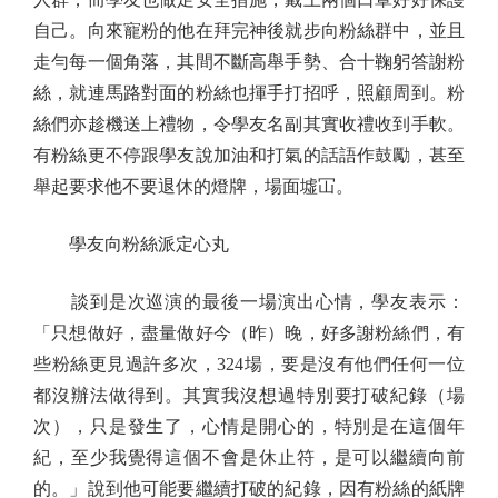
自己。向來寵粉的他在拜完神後就步向粉絲群中，並且
走勻每一個角落，其間不斷高舉手勢、合十鞠躬答謝粉
絲，就連馬路對面的粉絲也揮手打招呼，照顧周到。粉
絲們亦趁機送上禮物，令學友名副其實收禮收到手軟。
有粉絲更不停跟學友說加油和打氣的話語作鼓勵，甚至
舉起要求他不要退休的燈牌，場面墟冚。
學友向粉絲派定心丸
談到是次巡演的最後一場演出心情，學友表示：
「只想做好，盡量做好今（昨）晚，好多謝粉絲們，有
些粉絲更見過許多次，324場，要是沒有他們任何一位
都沒辦法做得到。其實我沒想過特別要打破紀錄（場
次），只是發生了，心情是開心的，特別是在這個年
紀，至少我覺得這個不會是休止符，是可以繼續向前
的。」說到他可能要繼續打破的紀錄，因有粉絲的紙牌