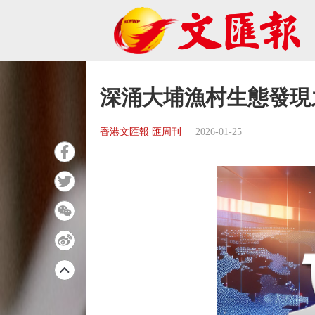
深涌大埔漁村生態發現
香港文匯報 匯周刊
2026-01-25