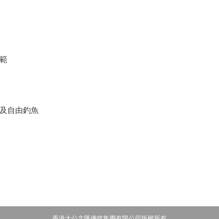
示範
餐及自由釣魚
香港大公文匯傳媒集團有限公司版權所有