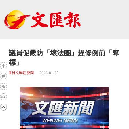
議員促嚴防「壞法團」趕修例前「奪
標」
2026-01-25
香港文匯報 要聞