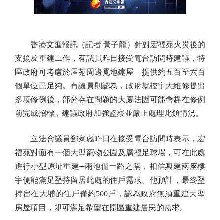
香港文匯報訊（記者 黃子龍）針對宏福苑火災後的
支援及重建工作，有議員昨日接受電台訪問時建議，特
區政府可考慮於屋苑周邊覓地建屋，提供約五百至六百
個單位已足夠。有議員則認為，政府就樓宇大維修提出
多項修例後，部分存在問題的大廈法團可能會趕在修例
前完成招標，建議政府加強監察並嚴正處理此類情況。
立法會議員鄧家彪昨日在接受電台訪問時表示，宏
福苑對面有一個大型寵物公園及廣福足球場，可在此處
進行小型原址重建─兩地僅一路之隔，相信興建兩座樓
宇便能滿足堅持留居此處的住戶需求。他預計，最終堅
持留在大埔的住戶僅約500戶，認為政府無須重建大型
房屋項目，即可滿足希望在原區重建居民的需求。